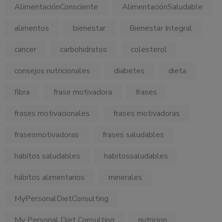
AlimentaciónConsciente
AlimentaciónSaludable
alimentos
bienestar
Bienestar Integral
cancer
carbohidratos
colesterol
consejos nutricionales
diabetes
dieta
fibra
frase motivadora
frases
frases motivacionales
frases motivadoras
frasesmotivadoras
frases saludables
habitos saludables
habitossaludables
hábitos alimentarios
minerales
MyPersonalDietConsulting
My Personal Diet Consulting
nutricion