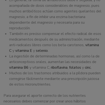
En general, la toma de antibióticos debe ir seguida, y no
acompañada de dosis considerables de magnesio, pues
muchos antibióticos actúan como agentes quelantes del
magnesio, a fin de inhibir una enzima bacteriana
dependiente del magnesio y necesaria para su
reproducción.
También es preciso compensar el efecto radical de esos
medicamentos después de su administración, mediante
anti-radicales libres como los beta-carotenos,
vitamina
C
y
vitamina E
y
selenio
.
La ingestión de determinadas hormonas, así como la de
anticonceptivos orales, aumentan las necesidades de
vitamina B6
y vitamina C,
riboflavina
,
folatos
y
cinc.
Muchos de los trastornos atribuidos a la píldora pueden
corregirse fácilmente mediante una prescripción juiciosa
de estos micronutrientes.
Para asegurar el aporte correcto de los nutrientes
necesarios debes comenzar por crear unos hábitos