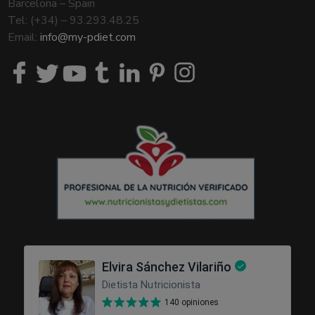
Barcelona – Spain
Tel: (+34) – 93.293.48.25
Email:
info@my-pdiet.com