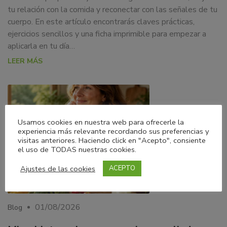
tu relación con la comida y reconectar con las señales de tu
cuerpo. En este artículo encontrarás claves prácticas,
ejercicios sencillos y una ficha imprimible para empezar a
aplicarla en tu día…
LEER MÁS
Usamos cookies en nuestra web para ofrecerle la
experiencia más relevante recordando sus preferencias y
visitas anteriores. Haciendo click en "Acepto", consiente
el uso de TODAS nuestras cookies.
Ajustes de las cookies
ACEPTO
01/08/2026
Blog