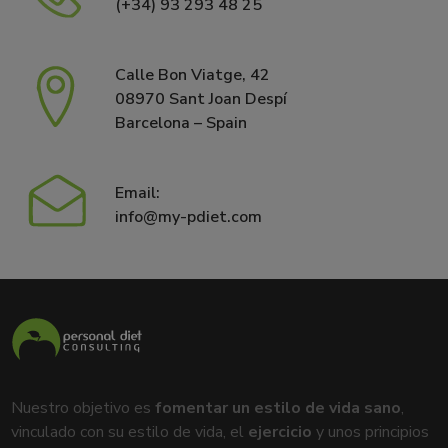
(+34) 93 293 48 25
Calle Bon Viatge, 42
08970 Sant Joan Despí
Barcelona – Spain
Email:
info@my-pdiet.com
Nuestro objetivo es
fomentar un estilo de vida sano
,
vinculado con su estilo de vida, el
ejercicio
y unos principios