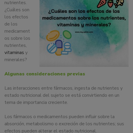
nutrientes.
dedicamos
¿Cuáles son
a
los efectos
la
de los
docencia
medicament
y
os sobre los
formación
nutrientes,
sobre
vitaminas
y
la
minerales?
nutrición
alimentaria
Algunas consideraciones previas
tanto
para
Las interacciones entre fármacos, ingesta de nutrientes y
particulares,
estado nutricional del sujeto se está convirtiendo en un
instituciones,
tema de importancia creciente.
organismos,
empresas,
Los fármacos o medicamentos pueden influir sobre la
ferias,
absorción, metabolismo o excreción de los nutrientes; sus
eventos.
efectos pueden alterar el estado nutricional.