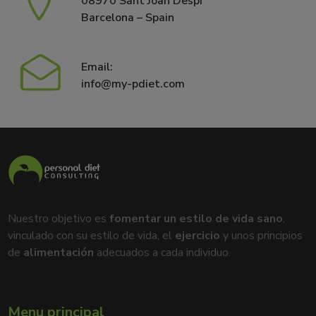
08970 Sant Joan Despí
Barcelona – Spain
Email:
info@my-pdiet.com
Nuestro objetivo es
fomentar un estilo de vida sano
,
vinculado con su estilo de vida, el
ejercicio
y unos principios
de
alimentación
adecuados a cada individuo.
Menu principal