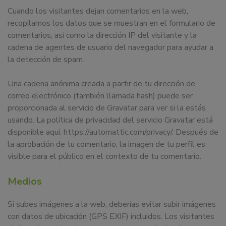
dedicamos
Cuando los visitantes dejan comentarios en la web,
a
recopilamos los datos que se muestran en el formulario de
la
comentarios, así como la dirección IP del visitante y la
docencia
cadena de agentes de usuario del navegador para ayudar a
y
la detección de spam.
formación
sobre
Una cadena anónima creada a partir de tu dirección de
la
correo electrónico (también llamada hash) puede ser
nutrición
proporcionada al servicio de Gravatar para ver si la estás
alimentaria
usando. La política de privacidad del servicio Gravatar está
tanto
disponible aquí: https://automattic.com/privacy/. Después de
para
la aprobación de tu comentario, la imagen de tu perfil es
particulares,
visible para el público en el contexto de tu comentario.
instituciones,
organismos,
Medios
empresas,
ferias,
Si subes imágenes a la web, deberías evitar subir imágenes
eventos.
con datos de ubicación (GPS EXIF) incluidos. Los visitantes