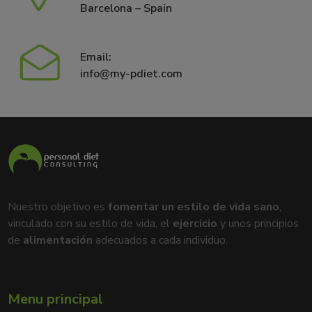
Barcelona – Spain
Email:
info@my-pdiet.com
Nuestro objetivo es
fomentar un estilo de vida sano
,
vinculado con su estilo de vida, el
ejercicio
y unos principios
de
alimentación
adecuados a cada individuo.
Menu principal