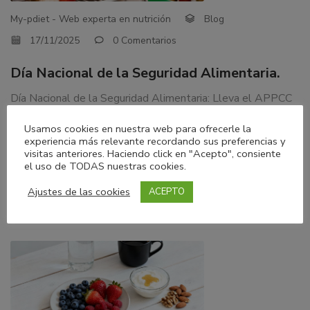
My-pdiet - Web experta en nutrición
Blog
17/11/2025
0 Comentarios
Día Nacional de la Seguridad Alimentaria.
Día Nacional de la Seguridad Alimentaria: Lleva el APPCC
a tu hogar. La seguridad alimentaria comienza en casa.
Usamos cookies en nuestra web para ofrecerle la
Aplicar el método APPCC no es exclusivo de empresas;
experiencia más relevante recordando sus preferencias y
también es clave para proteger la salud de tu familia. Con
visitas anteriores. Haciendo click en "Acepto", consiente
hábitos sencillos, puedes reducir riesgos y garantizar que
el uso de TODAS nuestras cookies.
cada comida sea segura.…
Ajustes de las cookies
ACEPTO
LEER MÁS