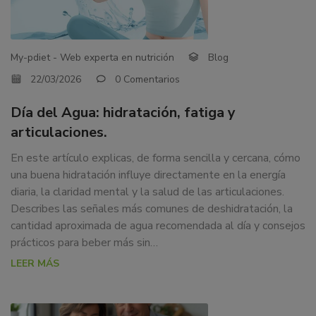
ARTICULACIONES.
dedicamos
a
la
My-pdiet - Web experta en nutrición
Blog
docencia
y
22/03/2026
0 Comentarios
formación
Día del Agua: hidratación, fatiga y
sobre
la
articulaciones.
nutrición
En este artículo explicas, de forma sencilla y cercana, cómo
alimentaria
una buena hidratación influye directamente en la energía
tanto
diaria, la claridad mental y la salud de las articulaciones.
para
Describes las señales más comunes de deshidratación, la
particulares,
cantidad aproximada de agua recomendada al día y consejos
instituciones,
prácticos para beber más sin…
organismos,
LEER MÁS
empresas,
ferias,
eventos.