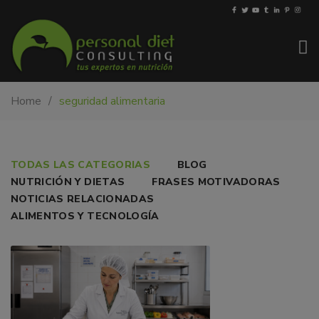
My-
Nutricionista
Home
seguridad alimentaria
PDiet.com
y
–
dietista
Nutrición
en
Barcelona.
SEGURIDAD
TODAS LAS CATEGORIAS
BLOG
Mejoramos
NUTRICIÓN Y DIETAS
FRASES MOTIVADORAS
ALIMENTARIA
la
NOTICIAS RELACIONADAS
nutrición
Y
ALIMENTOS Y TECNOLOGÍA
de
SALUD
las
personas
EMOCIONAL:
y
MÁS
también
nos