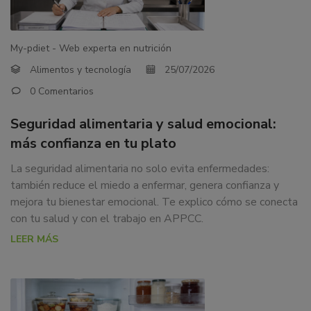
CONFIANZA
dedicamos
EN
a
la
TU
My-pdiet - Web experta en nutrición
docencia
Alimentos y tecnología
25/07/2026
PLATO
y
0 Comentarios
formación
sobre
Seguridad alimentaria y salud emocional:
la
más confianza en tu plato
nutrición
alimentaria
La seguridad alimentaria no solo evita enfermedades:
tanto
también reduce el miedo a enfermar, genera confianza y
para
mejora tu bienestar emocional. Te explico cómo se conecta
particulares,
con tu salud y con el trabajo en APPCC.
instituciones,
LEER MÁS
organismos,
empresas,
ferias,
eventos.