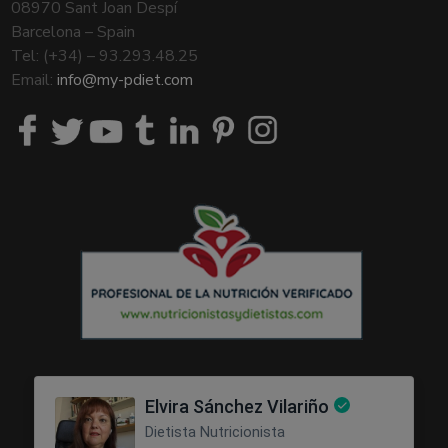
08970 Sant Joan Despí
Barcelona – Spain
Tel: (+34) – 93.293.48.25
Email:
info@my-pdiet.com