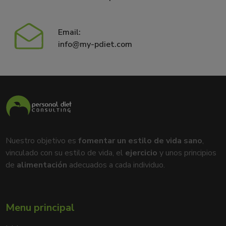
Email:
info@my-pdiet.com
Nuestro objetivo es
fomentar un estilo de vida sano
,
vinculado con su estilo de vida, el
ejercicio
y unos principios
de
alimentación
adecuados a cada individuo.
Menu principal