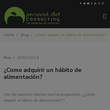
My-
Nutricionista
Home
Blog
¿Como adquirir un hábito de alimentación?
PDiet.com
y
–
dietista
Nutrición
en
Barcelona.
20/01/2013
Blog
Mejoramos
la
¿Como adquirir un hábito de
nutrición
alimentación?
de
las
personas
Uno de nuestros clientes nos ha preguntado: ¿¿Como
y
adquirir un hábito de alimentación??
también
nos