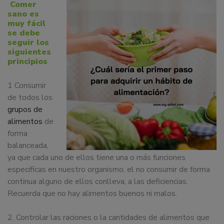
Comer
dedicamos
sano es
a
muy fácil
la
se debe
seguir los
docencia
siguientes
y
principios
formación
sobre
1 Consumir
la
de todos los
nutrición
grupos de
alimentaria
alimentos
de
tanto
forma
para
balanceada,
particulares,
ya que cada uno de ellos tiene una o más funciones
instituciones,
especificas en nuestro organismo, el no consumir de forma
organismos,
continua alguno de ellos conlleva, a las deficiencias.
empresas,
Recuerda que no hay alimentos buenos ni malos.
ferias,
eventos.
2. Controlar las raciones o la cantidades de alimentos que