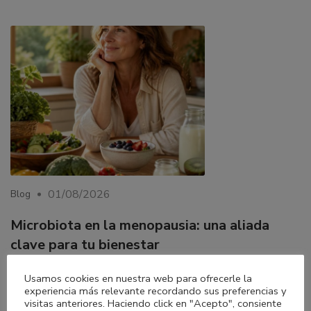
01/08/2026
Blog
Microbiota en la menopausia: una aliada
clave para tu bienestar
Descubre cómo la microbiota influye en la menopausia y
Usamos cookies en nuestra web para ofrecerle la
experiencia más relevante recordando sus preferencias y
qué hábitos pueden ayudarte a mejorar tu digestión, energía
visitas anteriores. Haciendo click en "Acepto", consiente
y bienestar hormonal de forma natural y sostenible.