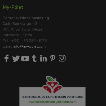
My-Pdiet
Personal Diet Consulting
Calle Bon Viatge, 42
08970 Sant Joan Despí
Barcelona – Spain
Tel: (+34) – 93.293.48.25
Email:
info@my-pdiet.com