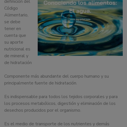
definición del
dedicamos
Código
a
Alimentario,
la
se debe
docencia
tener en
y
cuenta que
formación
su aporte
sobre
nutricional es
la
de mineral y
nutrición
de hidratación
alimentaria
tanto
Componente más abundante del cuerpo humano y su
para
principalmente fuente de hidratación.
particulares,
instituciones,
Es indispensable para todos los tejidos corporales y para
organismos,
los procesos metabólicos, digestión y eliminación de los
empresas,
desechos producidos por el organismo.
ferias,
eventos.
Es el medio de transporte de los nutrientes y demás