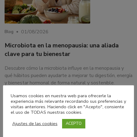
01/08/2026
Blog
Microbiota en la menopausia: una aliada
clave para tu bienestar
Descubre cómo la microbiota influye en la menopausia y
qué hábitos pueden ayudarte a mejorar tu digestión, energía
y bienestar hormonal de forma natural y sostenible.
LEER MÁS
Usamos cookies en nuestra web para ofrecerle la
experiencia más relevante recordando sus preferencias y
visitas anteriores. Haciendo click en "Acepto", consiente
el uso de TODAS nuestras cookies.
Ajustes de las cookies
ACEPTO