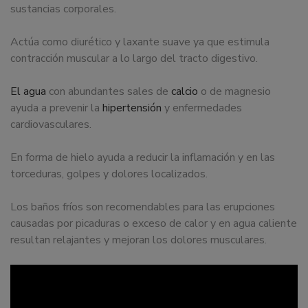
sustancias corporales.
Actúa como diurético y laxante suave ya que estimula
contracción muscular a lo largo del tracto digestivo.
El agua
con abundantes sales de
calcio
o de magnesio
ayuda a prevenir la
hipertensión
y enfermedades
cardiovasculares.
En forma de hielo ayuda a reducir la inflamación y en las
torceduras, golpes y dolores localizados.
Los baños fríos son recomendables para las erupciones
causadas por picaduras o exceso de calor y en agua caliente
resultan relajantes y mejoran los dolores musculares.