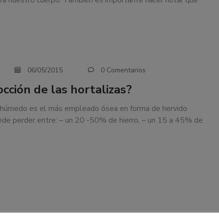
ra nuestro cuerpo. También es importante hacer notar que
06/05/2015
0 Comentarios
cción de las hortalizas?
or húmedo es el más empleado ósea en forma de hervido
uede perder entre: – un 20 -50% de hierro, – un 15 a 45% de