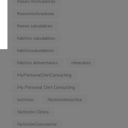
frases motivadoras
frasesmotivadoras
frases saludables
habitos saludables
habitossaludables
hábitos alimentarios
minerales
MyPersonalDietConsulting
My Personal Diet Consulting
nutricion
Nutricionholistica
Nutrición Clínica
NutriciónConsciente