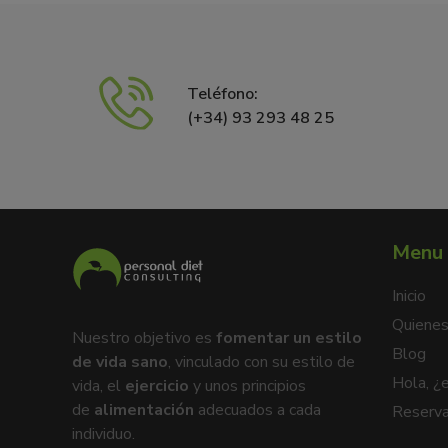
Teléfono:
(+34) 93 293 48 25
Menu 
Inicio
Quiene
Nuestro objetivo es
fomentar un estilo
Blog
de vida sano
, vinculado con su estilo de
Hola, ¿
vida, el
ejercicio
y unos principios
de
alimentación
adecuados a cada
Reserva
individuo.