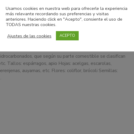
eb experta en nutrición
Usamos cookies en nuestra web para ofrecerle la experiencia
os y tecnología
29/04/2015
más relevante recordando sus preferencias y visitas
tarios
anteriores. Haciendo click en "Acepto", consiente el uso de
TODAS nuestras cookies.
endo los alimentos: Vegetales u
izas
Ajustes de las cookies
ACEPTO
los alimentos: Vegetales u Hortalizas Los vegetales son
idrocarbonados, que según su parte comestible se clasifican
tc. Tallos: espárragos, apio Hojas: acelgas, escarolas,
renjenas, auyamas, etc. Flores: coliflor, brócoli Semillas:
…