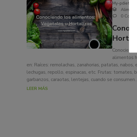
My-pdiet - W
Aliment
0 Comen
Conoci
Hortal
Conociendo 
alimentos h
en: Raíces: remolachas, zanahorias, patatas, nabos, e
lechugas, repollo, espinacas, etc. Frutas: tomates, be
garbanzos, caraotas, lentejas, cuando se consumen
LEER MÁS