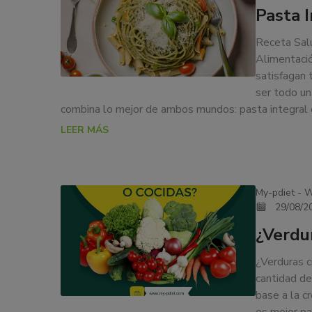
AL
Pasta 
nos
PESTO
dedicamos
Receta Salu
a
Alimentació
la
satisfagan 
docencia
ser todo un
y
combina lo mejor de ambos mundos: pasta integral
formación
sobre
LEER MÁS
la
nutrición
alimentaria
My-pdiet - W
tanto
29/08/2
para
particulares,
¿Verdu
instituciones,
¿Verduras c
organismos,
cantidad de
empresas,
base a la c
ferias,