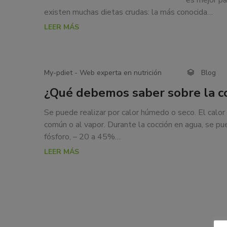
es mejor pa
eventos.
existen muchas dietas crudas: la más conocida…
LEER MÁS
My-pdiet - Web experta en nutrición
Blog
¿Qué debemos saber sobre la co
Se puede realizar por calor húmedo o seco. El cal
común o al vapor. Durante la cocción en agua, se p
fósforo, – 20 a 45%…
LEER MÁS