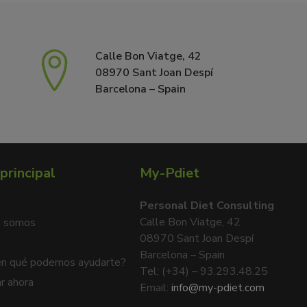
Calle Bon Viatge, 42
08970 Sant Joan Despí
Barcelona – Spain
principal
My-Pdiet
Personal Diet Consulting
Calle Bon Viatge, 42
s somos
08970 Sant Joan Despí
Barcelona – Spain
en qué podemos ayudarte?
Tel: (+34) – 93.293.48.25
r ahora
Email:
info@my-pdiet.com