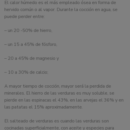
El calor húmedo es el más empleado ósea en forma de
dedicamos
hervido común o al vapor. Durante la cocción en agua, se
a
puede perder entre:
la
docencia
– un 20 -50% de hierro,
y
formación
– un 15 a 45% de fósforo,
sobre
la
– 20 a 45% de magnesio y
nutrición
alimentaria
– 10 a 30% de calcio;
tanto
para
A mayor tiempo de cocción, mayor será la perdida de
particulares,
minerales. El hierro de las verduras es muy soluble, se
instituciones,
pierde en las espinacas el 43%, en las arvejas el 36% y en
organismos,
las patatas el 15% aproximadamente.
empresas,
ferias,
El salteado de verduras es cuando las verduras son
eventos.
cocinadas superficialmente, con aceite y especies para