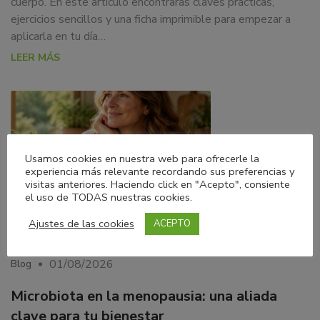
cuerpo. En este artículo encontrarás claves prácticas,
ejercicios sencillos y una ficha imprimible para empezar a
aplicarla en tu día…
LEER MÁS
Usamos cookies en nuestra web para ofrecerle la
experiencia más relevante recordando sus preferencias y
visitas anteriores. Haciendo click en "Acepto", consiente
el uso de TODAS nuestras cookies.
Ajustes de las cookies
ACEPTO
01/08/2026
Blog
Microbiota en la menopausia: una aliada
clave para tu bienestar