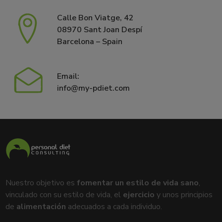
Calle Bon Viatge, 42
08970 Sant Joan Despí
Barcelona – Spain
Email:
info@my-pdiet.com
Nuestro objetivo es
fomentar un estilo de vida sano
,
vinculado con su estilo de vida, el
ejercicio
y unos principios
de
alimentación
adecuados a cada individuo.