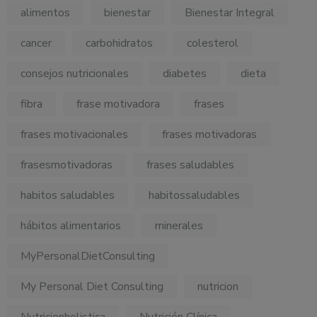
alimentos
bienestar
Bienestar Integral
cancer
carbohidratos
colesterol
consejos nutricionales
diabetes
dieta
fibra
frase motivadora
frases
frases motivacionales
frases motivadoras
frasesmotivadoras
frases saludables
habitos saludables
habitossaludables
hábitos alimentarios
minerales
MyPersonalDietConsulting
My Personal Diet Consulting
nutricion
Nutricionholistica
Nutrición Clínica