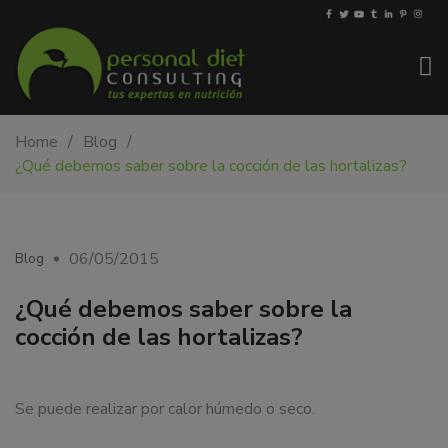
My-
Nutricionista
Home
Blog
PDiet.com
y
¿Qué debemos saber sobre la cocción de las hortalizas?
–
dietista
Nutrición
en
Barcelona.
Mejoramos
06/05/2015
Blog
la
nutrición
¿Qué debemos saber sobre la
de
cocción de las hortalizas?
las
personas
y
Se puede realizar por calor húmedo o seco.
también
nos