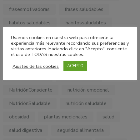
frasesmotivadoras
frases saludables
habitos saludables
habitossaludables
hábitos alimentarios
minerales
Usamos cookies en nuestra web para ofrecerle la
experiencia más relevante recordando sus preferencias y
visitas anteriores. Haciendo click en "Acepto", consiente
MyPersonalDietConsulting
el uso de TODAS nuestras cookies.
My Personal Diet Consulting
nutricion
Ajustes de las cookies
ACEPTO
Nutricionholistica
Nutrición Clínica
NutriciónConsciente
nutrición emocional
NutriciónSaludable
nutrición saludable
obesidad
plantas medicinales
salud
salud digestiva
seguridad alimentaria