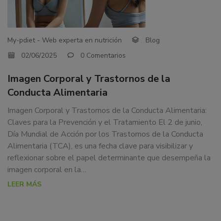
CONDUCTA
dedicamos
ALIMENTARIA
a
la
My-pdiet - Web experta en nutrición
Blog
docencia
y
02/06/2025
0 Comentarios
formación
Imagen Corporal y Trastornos de la
sobre
la
Conducta Alimentaria
nutrición
Imagen Corporal y Trastornos de la Conducta Alimentaria:
alimentaria
Claves para la Prevención y el Tratamiento El 2 de junio,
tanto
Día Mundial de Acción por los Trastornos de la Conducta
para
Alimentaria (TCA), es una fecha clave para visibilizar y
particulares,
reflexionar sobre el papel determinante que desempeña la
instituciones,
imagen corporal en la…
organismos,
LEER MÁS
empresas,
ferias,
eventos.