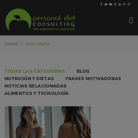
My-
Nutricionista
Home
SinEstigma
PDiet.com
y
–
dietista
Nutrición
en
Barcelona.
IMAGEN
TODAS LAS CATEGORIAS
BLOG
Mejoramos
NUTRICIÓN Y DIETAS
FRASES MOTIVADORAS
CORPORAL
la
NOTICIAS RELACIONADAS
nutrición
Y
ALIMENTOS Y TECNOLOGÍA
de
TRASTORNOS
las
personas
DE
y
LA
también
nos