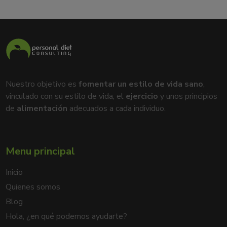
Nuestro objetivo es
fomentar un estilo de vida sano
,
vinculado con su estilo de vida, el
ejercicio
y unos principios
de
alimentación
adecuados a cada individuo.
Menu principal
Inicio
Quienes somos
Blog
Hola, ¿en qué podemos ayudarte?