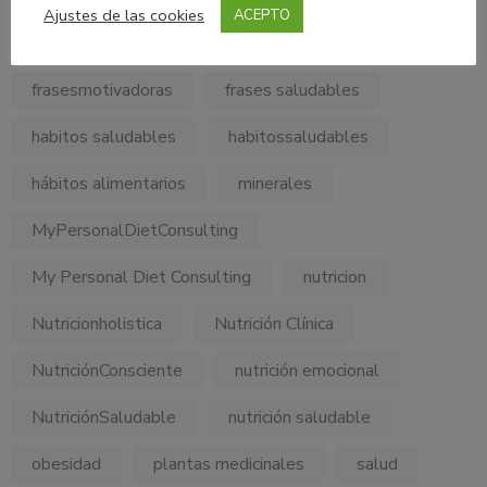
Ajustes de las cookies
ACEPTO
frases motivacionales
frases motivadoras
frasesmotivadoras
frases saludables
habitos saludables
habitossaludables
hábitos alimentarios
minerales
MyPersonalDietConsulting
My Personal Diet Consulting
nutricion
Nutricionholistica
Nutrición Clínica
NutriciónConsciente
nutrición emocional
NutriciónSaludable
nutrición saludable
obesidad
plantas medicinales
salud