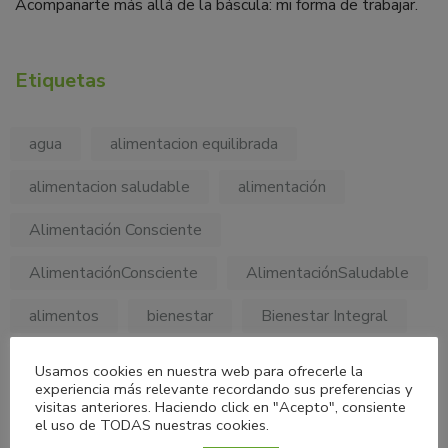
Acompañarte más allá de la báscula: mi forma de trabajar.
Etiquetas
agua
alimentacion equilibrada
alimentacion saludable
alimentación
Alimentación Consciente
AlimentaciónConsciente
AlimentaciónSaludable
alimentos
bienestar
Bienestar Integral
cancer
carbohidratos
colesterol
Usamos cookies en nuestra web para ofrecerle la
experiencia más relevante recordando sus preferencias y
consejos nutricionales
diabetes
dieta
visitas anteriores. Haciendo click en "Acepto", consiente
el uso de TODAS nuestras cookies.
fibra
frase motivadora
frases