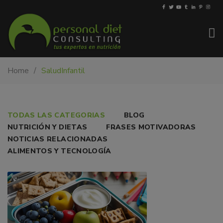
My-
Nutricionista
Home
SaludInfantil
PDiet.com
y
–
dietista
Nutrición
en
Barcelona.
MERIENDAS
TODAS LAS CATEGORIAS
BLOG
Mejoramos
NUTRICIÓN Y DIETAS
FRASES MOTIVADORAS
SALUDABLES
la
NOTICIAS RELACIONADAS
nutrición
PARA
ALIMENTOS Y TECNOLOGÍA
de
LA
las
personas
VUELTA
y
AL
también
nos