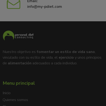
Email:
info@my-pdiet.com
Nuestro objetivo es
fomentar un estilo de vida sano
,
vinculado con su estilo de vida, el
ejercicio
y unos principios
de
alimentación
adecuados a cada individuo.
Menu principal
Inicio
Quienes somos