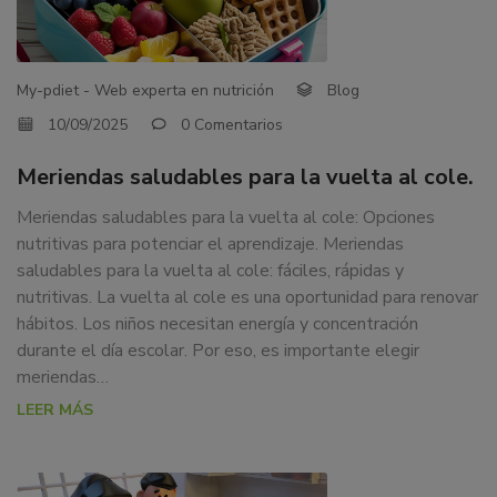
COLE.
dedicamos
a
la
My-pdiet - Web experta en nutrición
Blog
docencia
y
10/09/2025
0 Comentarios
formación
Meriendas saludables para la vuelta al cole.
sobre
la
Meriendas saludables para la vuelta al cole: Opciones
nutrición
nutritivas para potenciar el aprendizaje. Meriendas
alimentaria
saludables para la vuelta al cole: fáciles, rápidas y
tanto
nutritivas. La vuelta al cole es una oportunidad para renovar
para
hábitos. Los niños necesitan energía y concentración
particulares,
durante el día escolar. Por eso, es importante elegir
instituciones,
meriendas…
organismos,
LEER MÁS
empresas,
ferias,
eventos.