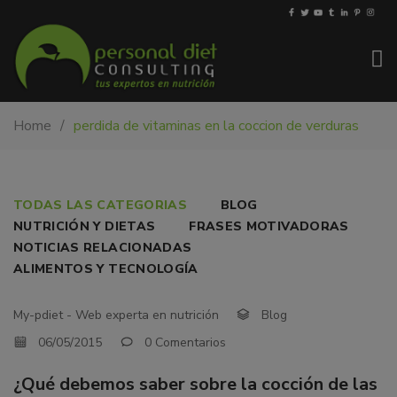
My-
Nutricionista
Home
perdida de vitaminas en la coccion de verduras
PDiet.com
y
–
dietista
Nutrición
en
Barcelona.
¿QUÉ
TODAS LAS CATEGORIAS
BLOG
Mejoramos
NUTRICIÓN Y DIETAS
FRASES MOTIVADORAS
DEBEMOS
la
NOTICIAS RELACIONADAS
nutrición
SABER
ALIMENTOS Y TECNOLOGÍA
de
SOBRE
las
My-pdiet - Web experta en nutrición
Blog
personas
LA
06/05/2015
0 Comentarios
y
COCCIÓN
también
¿Qué debemos saber sobre la cocción de las
nos