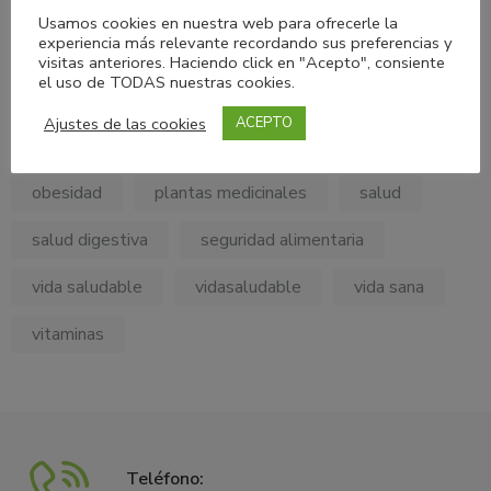
My Personal Diet Consulting
nutricion
Usamos cookies en nuestra web para ofrecerle la
experiencia más relevante recordando sus preferencias y
Nutricionholistica
Nutrición Clínica
visitas anteriores. Haciendo click en "Acepto", consiente
el uso de TODAS nuestras cookies.
NutriciónConsciente
nutrición emocional
Ajustes de las cookies
ACEPTO
NutriciónSaludable
nutrición saludable
obesidad
plantas medicinales
salud
salud digestiva
seguridad alimentaria
vida saludable
vidasaludable
vida sana
vitaminas
Teléfono: