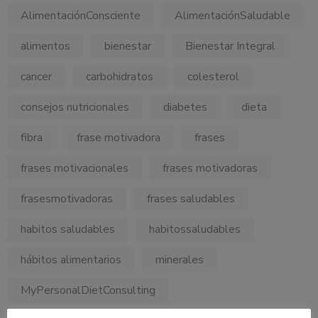
AlimentaciónConsciente
AlimentaciónSaludable
alimentos
bienestar
Bienestar Integral
cancer
carbohidratos
colesterol
consejos nutricionales
diabetes
dieta
fibra
frase motivadora
frases
frases motivacionales
frases motivadoras
frasesmotivadoras
frases saludables
habitos saludables
habitossaludables
hábitos alimentarios
minerales
MyPersonalDietConsulting