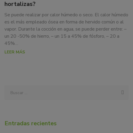
DE
hortalizas?
dedicamos
LAS
a
Se puede realizar por calor húmedo o seco. El calor húmedo
la
HORTALIZAS?
es el más empleado ósea en forma de hervido común o al
docencia
vapor. Durante la cocción en agua, se puede perder entre: –
y
un 20 -50% de hierro, – un 15 a 45% de fósforo, – 20 a
formación
45%…
sobre
LEER MÁS
la
nutrición
alimentaria
tanto
para
particulares,
instituciones,
organismos,
empresas,
ferias,
Entradas recientes
eventos.