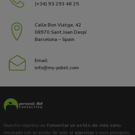
(+34) 93 293 48 25
Calle Bon Viatge, 42
08970 Sant Joan Despí
Barcelona – Spain
Email:
info@my-pdiet.com
Nuestro objetivo es
fomentar un estilo de vida sano
,
vinculado con su estilo de vida, el
ejercicio
y unos principios