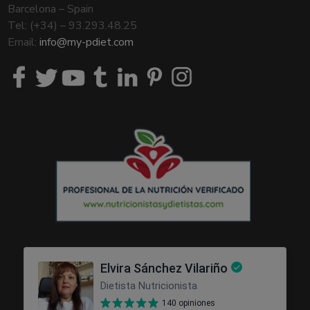
Barcelona – Spain
Tel: (+34) – 93.293.48.25
Email:
info@my-pdiet.com