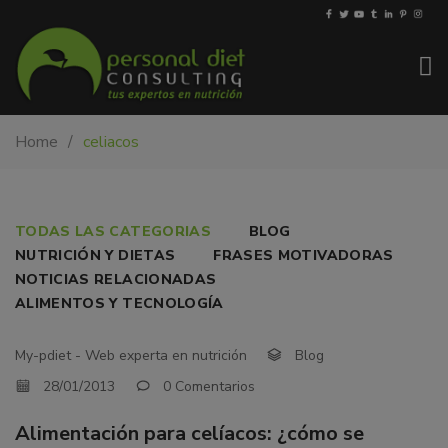
My-
Nutricionista
Home
celiacos
PDiet.com
y
–
dietista
Nutrición
en
Barcelona.
ALIMENTACIÓN
TODAS LAS CATEGORIAS
BLOG
Mejoramos
NUTRICIÓN Y DIETAS
FRASES MOTIVADORAS
PARA
la
NOTICIAS RELACIONADAS
nutrición
CELÍACOS:
ALIMENTOS Y TECNOLOGÍA
de
¿CÓMO
las
My-pdiet - Web experta en nutrición
Blog
personas
SE
28/01/2013
0 Comentarios
y
CONFECCIONAN
también
Alimentación para celíacos: ¿cómo se
nos