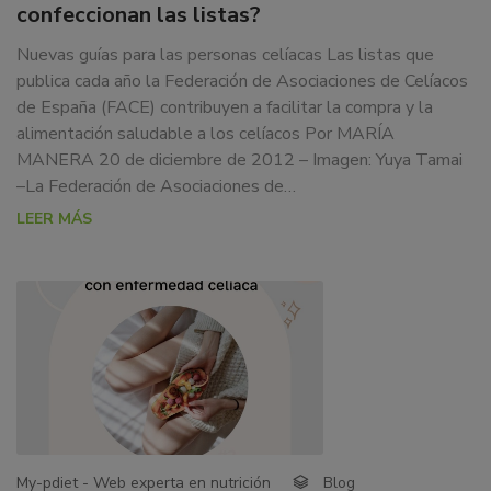
LAS
confeccionan las listas?
dedicamos
LISTAS?
a
Nuevas guías para las personas celíacas Las listas que
la
publica cada año la Federación de Asociaciones de Celíacos
docencia
de España (FACE) contribuyen a facilitar la compra y la
y
alimentación saludable a los celíacos Por MARÍA
formación
MANERA 20 de diciembre de 2012 – Imagen: Yuya Tamai
sobre
–La Federación de Asociaciones de…
la
LEER MÁS
nutrición
alimentaria
tanto
para
particulares,
instituciones,
organismos,
empresas,
ferias,
eventos.
My-pdiet - Web experta en nutrición
Blog