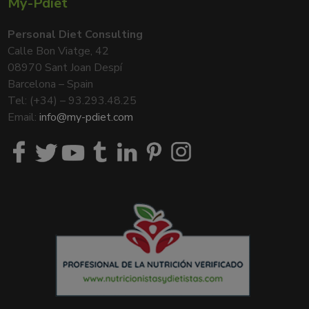
My-Pdiet
Personal Diet Consulting
Calle Bon Viatge, 42
08970 Sant Joan Despí
Barcelona – Spain
Tel: (+34) – 93.293.48.25
Email:
info@my-pdiet.com