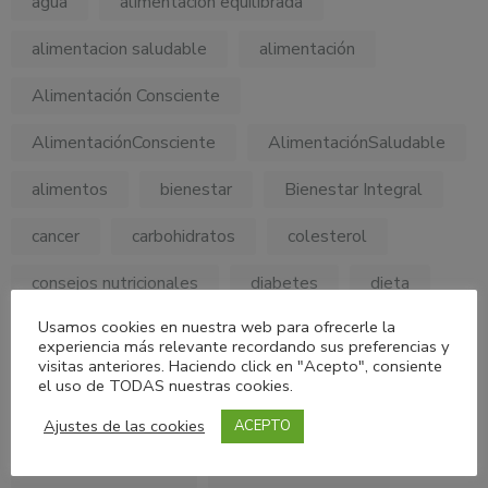
agua
alimentacion equilibrada
alimentacion saludable
alimentación
Alimentación Consciente
AlimentaciónConsciente
AlimentaciónSaludable
alimentos
bienestar
Bienestar Integral
cancer
carbohidratos
colesterol
consejos nutricionales
diabetes
dieta
Usamos cookies en nuestra web para ofrecerle la
fibra
frase motivadora
frases
experiencia más relevante recordando sus preferencias y
visitas anteriores. Haciendo click en "Acepto", consiente
frases motivacionales
frases motivadoras
el uso de TODAS nuestras cookies.
frasesmotivadoras
frases saludables
Ajustes de las cookies
ACEPTO
habitos saludables
habitossaludables