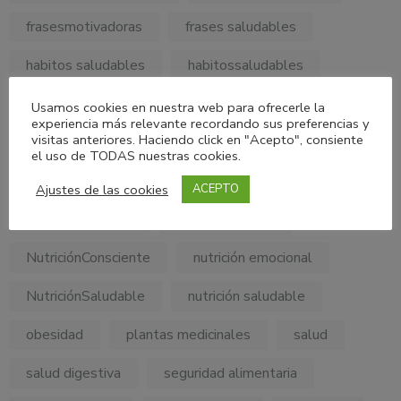
frasesmotivadoras
frases saludables
habitos saludables
habitossaludables
hábitos alimentarios
minerales
Usamos cookies en nuestra web para ofrecerle la
experiencia más relevante recordando sus preferencias y
visitas anteriores. Haciendo click en "Acepto", consiente
MyPersonalDietConsulting
el uso de TODAS nuestras cookies.
My Personal Diet Consulting
nutricion
Ajustes de las cookies
ACEPTO
Nutricionholistica
Nutrición Clínica
NutriciónConsciente
nutrición emocional
NutriciónSaludable
nutrición saludable
obesidad
plantas medicinales
salud
salud digestiva
seguridad alimentaria