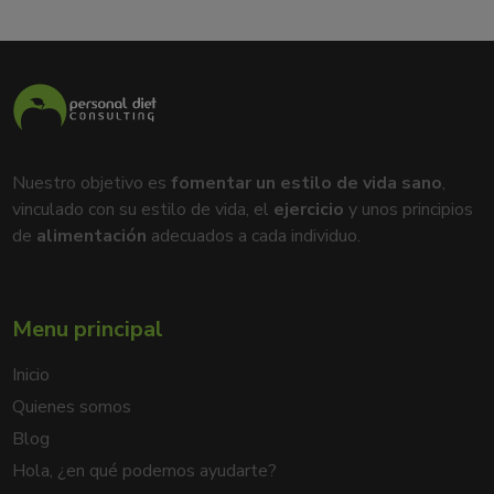
Nuestro objetivo es
fomentar un estilo de vida sano
,
vinculado con su estilo de vida, el
ejercicio
y unos principios
de
alimentación
adecuados a cada individuo.
Menu principal
Inicio
Quienes somos
Blog
Hola, ¿en qué podemos ayudarte?