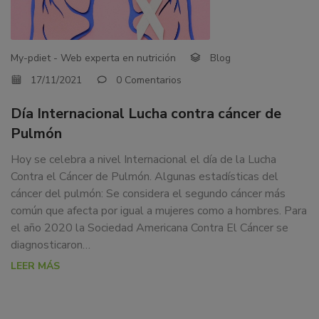
PULMÓN
dedicamos
a
la
My-pdiet - Web experta en nutrición
Blog
docencia
y
17/11/2021
0 Comentarios
formación
Día Internacional Lucha contra cáncer de
sobre
la
Pulmón
nutrición
Hoy se celebra a nivel Internacional el día de la Lucha
alimentaria
Contra el Cáncer de Pulmón. Algunas estadísticas del
tanto
cáncer del pulmón: Se considera el segundo cáncer más
para
común que afecta por igual a mujeres como a hombres. Para
particulares,
el año 2020 la Sociedad Americana Contra El Cáncer se
instituciones,
diagnosticaron…
organismos,
LEER MÁS
empresas,
ferias,
eventos.