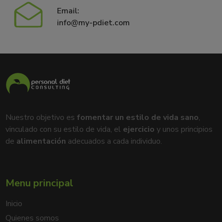
Email:
info@my-pdiet.com
Nuestro objetivo es
fomentar un estilo de vida sano
,
vinculado con su estilo de vida, el
ejercicio
y unos principios
de
alimentación
adecuados a cada individuo.
Menu principal
Inicio
Quienes somos