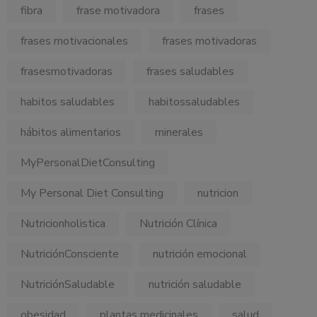
fibra
frase motivadora
frases
frases motivacionales
frases motivadoras
frasesmotivadoras
frases saludables
habitos saludables
habitossaludables
hábitos alimentarios
minerales
MyPersonalDietConsulting
My Personal Diet Consulting
nutricion
Nutricionholistica
Nutrición Clínica
NutriciónConsciente
nutrición emocional
NutriciónSaludable
nutrición saludable
obesidad
plantas medicinales
salud