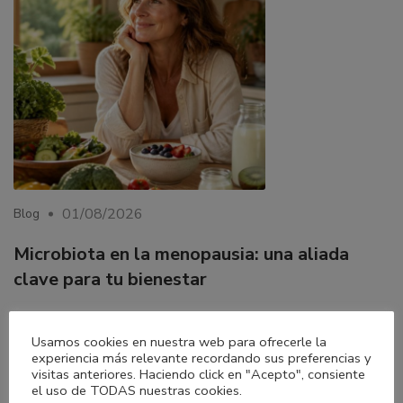
01/08/2026
Blog
Microbiota en la menopausia: una aliada
clave para tu bienestar
Descubre cómo la microbiota influye en la menopausia y
Usamos cookies en nuestra web para ofrecerle la
qué hábitos pueden ayudarte a mejorar tu digestión, energía
experiencia más relevante recordando sus preferencias y
y bienestar hormonal de forma natural y sostenible.
visitas anteriores. Haciendo click en "Acepto", consiente
el uso de TODAS nuestras cookies.
LEER MÁS