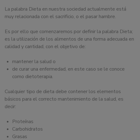
dedicamos
La palabra Dieta en nuestra sociedad actualmente está
a
muy relacionada con el sacrificio, o el pasar hambre.
la
docencia
Es por ello que comenzaremos por definir la palabra Dieta;
y
es la utilización de los alimentos de una forma adecuada en
formación
calidad y cantidad, con el objetivo de:
sobre
la
mantener la salud o
nutrición
de curar una enfermedad, en este caso se le conoce
alimentaria
como dietoterapia.
tanto
para
Cualquier tipo de dieta debe contener los elementos
particulares,
básicos para el correcto mantenimiento de la salud, es
instituciones,
decir:
organismos,
empresas,
Proteínas
ferias,
Carbohidratos
eventos.
Grasas