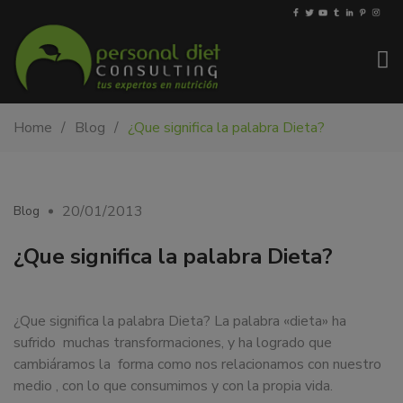
My-
Nutricionista
Home
Blog
¿Que significa la palabra Dieta?
PDiet.com
y
–
dietista
Nutrición
en
Barcelona.
20/01/2013
Blog
Mejoramos
la
¿Que significa la palabra Dieta?
nutrición
de
las
¿Que significa la palabra Dieta? La palabra «dieta» ha
personas
sufrido muchas transformaciones, y ha logrado que
y
cambiáramos la forma como nos relacionamos con nuestro
también
medio , con lo que consumimos y con la propia vida.
nos