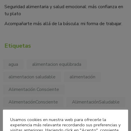
Seguridad alimentaria y salud emocional: más confianza en
tu plato
Acompañarte más allá de la báscula: mi forma de trabajar.
Etiquetas
agua
alimentacion equilibrada
alimentacion saludable
alimentación
Alimentación Consciente
AlimentaciónConsciente
AlimentaciónSaludable
alimentos
bienestar
Bienestar Integral
Usamos cookies en nuestra web para ofrecerle la
experiencia más relevante recordando sus preferencias y
cancer
carbohidratos
colesterol
visitas anteriores. Haciendo click en "Acepto", consiente