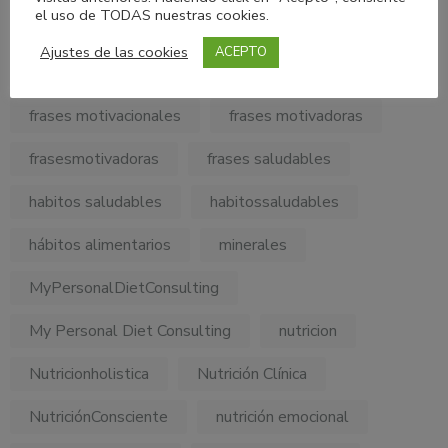
el uso de TODAS nuestras cookies.
consejos nutricionales
diabetes
dieta
Ajustes de las cookies
ACEPTO
fibra
frase motivadora
frases
frases motivacionales
frases motivadoras
frasesmotivadoras
frases saludables
habitos saludables
habitossaludables
hábitos alimentarios
minerales
MyPersonalDietConsulting
My Personal Diet Consulting
nutricion
Nutricionholistica
Nutrición Clínica
NutriciónConsciente
nutrición emocional