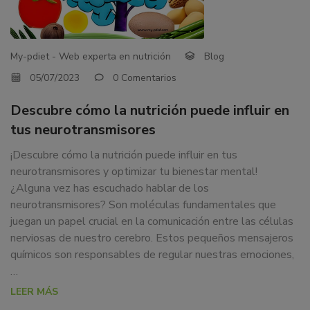
EN
dedicamos
TUS
a
la
NEUROTRANSMISORES
My-pdiet - Web experta en nutrición
Blog
docencia
y
05/07/2023
0 Comentarios
formación
Descubre cómo la nutrición puede influir en
sobre
la
tus neurotransmisores
nutrición
¡Descubre cómo la nutrición puede influir en tus
alimentaria
neurotransmisores y optimizar tu bienestar mental!
tanto
¿Alguna vez has escuchado hablar de los
para
neurotransmisores? Son moléculas fundamentales que
particulares,
juegan un papel crucial en la comunicación entre las células
instituciones,
nerviosas de nuestro cerebro. Estos pequeños mensajeros
organismos,
químicos son responsables de regular nuestras emociones,
empresas,
…
ferias,
LEER MÁS
eventos.