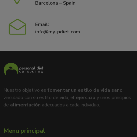
Barcelona – Spain
Email:
info@my-pdiet.com
Nuestro objetivo es
fomentar un estilo de vida sano
,
vinculado con su estilo de vida, el
ejercicio
y unos principios
de
alimentación
adecuados a cada individuo.
Menu principal