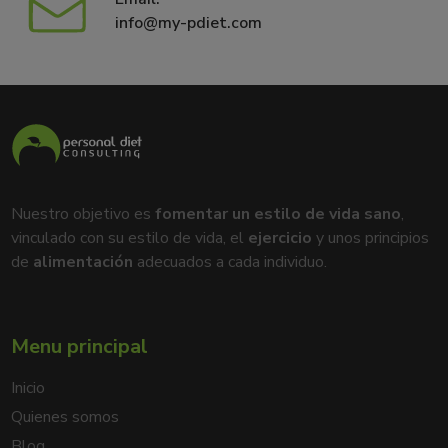
info@my-pdiet.com
Nuestro objetivo es
fomentar un estilo de vida sano
,
vinculado con su estilo de vida, el
ejercicio
y unos principios
de
alimentación
adecuados a cada individuo.
Menu principal
Inicio
Quienes somos
Blog