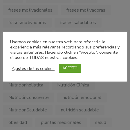
frases motivacionales
frases motivadoras
frasesmotivadoras
frases saludables
habitos saludables
habitossaludables
Usamos cookies en nuestra web para ofrecerle la
experiencia más relevante recordando sus preferencias y
hábitos alimentarios
minerales
visitas anteriores. Haciendo click en "Acepto", consiente
el uso de TODAS nuestras cookies.
MyPersonalDietConsulting
Ajustes de las cookies
ACEPTO
My Personal Diet Consulting
nutricion
Nutricionholistica
Nutrición Clínica
NutriciónConsciente
nutrición emocional
NutriciónSaludable
nutrición saludable
obesidad
plantas medicinales
salud