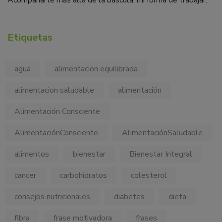
Acompañarte más allá de la báscula: mi forma de trabajar.
Etiquetas
agua
alimentacion equilibrada
alimentacion saludable
alimentación
Alimentación Consciente
AlimentaciónConsciente
AlimentaciónSaludable
alimentos
bienestar
Bienestar Integral
cancer
carbohidratos
colesterol
consejos nutricionales
diabetes
dieta
fibra
frase motivadora
frases