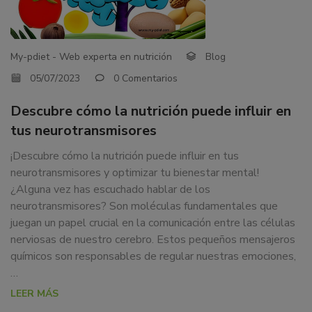
EN
dedicamos
TUS
a
la
NEUROTRANSMISORES
My-pdiet - Web experta en nutrición
Blog
docencia
y
05/07/2023
0 Comentarios
formación
Descubre cómo la nutrición puede influir en
sobre
la
tus neurotransmisores
nutrición
¡Descubre cómo la nutrición puede influir en tus
alimentaria
neurotransmisores y optimizar tu bienestar mental!
tanto
¿Alguna vez has escuchado hablar de los
para
neurotransmisores? Son moléculas fundamentales que
particulares,
juegan un papel crucial en la comunicación entre las células
instituciones,
nerviosas de nuestro cerebro. Estos pequeños mensajeros
organismos,
químicos son responsables de regular nuestras emociones,
empresas,
…
ferias,
LEER MÁS
eventos.