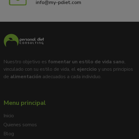
info@my-pdiet.com
Nuestro objetivo es
fomentar un estilo de vida sano
,
vinculado con su estilo de vida, el
ejercicio
y unos principios
de
alimentación
adecuados a cada individuo.
Menu principal
Inicio
Quienes somos
Blog