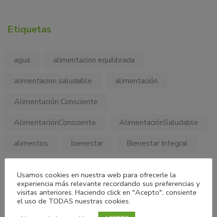
Etiquetas
agua
alimentacion equilibrada
alimentacion saludable
alimentación
Alimentación Consciente
AlimentaciónConsciente
AlimentaciónSaludable
alimentos
bienestar
Bienestar Integral
cancer
carbohidratos
colesterol
Usamos cookies en nuestra web para ofrecerle la
experiencia más relevante recordando sus preferencias y
consejos nutricionales
diabetes
dieta
visitas anteriores. Haciendo click en "Acepto", consiente
el uso de TODAS nuestras cookies.
fibra
frase motivadora
frases