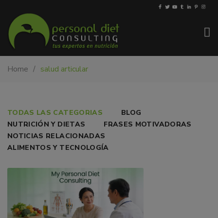
My-
Nutricionista
Home
salud articular
PDiet.com
y
–
dietista
Nutrición
en
Barcelona.
¿SE
TODAS LAS CATEGORIAS
BLOG
Mejoramos
NUTRICIÓN Y DIETAS
FRASES MOTIVADORAS
PUEDE
la
NOTICIAS RELACIONADAS
nutrición
VIVIR
ALIMENTOS Y TECNOLOGÍA
de
SIN
las
personas
DOLOR?
y
también
nos