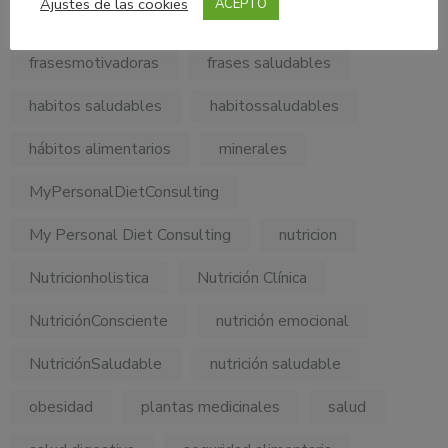
Ajustes de las cookies
ACEPTO
frases motivacionales
frases motivadoras
frasesmotivadoras
frases saludables
habitos saludables
habitossaludables
hábitos alimentarios
minerales
MyPersonalDietConsulting
My Personal Diet Consulting
nutricion
Nutricionholistica
Nutrición Clínica
NutriciónConsciente
nutrición emocional
NutriciónSaludable
nutrición saludable
obesidad
plantas medicinales
salud