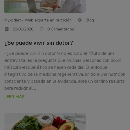
dedicamos
a
la
My-pdiet - Web experta en nutrición
Blog
docencia
29/01/2026
0 Comentarios
y
formación
¿Se puede vivir sin dolor?
sobre
la
«¿Se puede vivir sin dolor?» no es solo el título de una
nutrición
entrevista, es la pregunta que muchas personas con dolor
alimentaria
músculo-esquelético se hacen cada día. El enfoque
tanto
integrativo de la medicina regenerativa, unido a una nutrición
para
consciente y basada en la evidencia, abre un camino realista
particulares,
para reducir el…
instituciones,
LEER MÁS
organismos,
empresas,
ferias,
eventos.