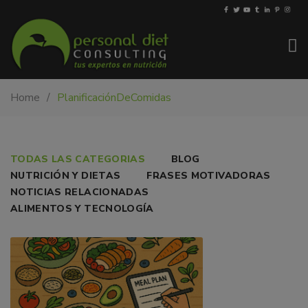
My-
Nutricionista
Home
PlanificaciónDeComidas
PDiet.com
y
–
dietista
Nutrición
en
Barcelona.
PLANIFICACIÓN
TODAS LAS CATEGORIAS
BLOG
Mejoramos
NUTRICIÓN Y DIETAS
FRASES MOTIVADORAS
DE
la
NOTICIAS RELACIONADAS
nutrición
MENÚS
ALIMENTOS Y TECNOLOGÍA
de
SEMANALES
las
personas
y
también
nos