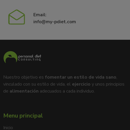
Email:
info@my-pdiet.com
Nuestro objetivo es
fomentar un estilo de vida sano
,
vinculado con su estilo de vida, el
ejercicio
y unos principios
de
alimentación
adecuados a cada individuo.
Menu principal
Inicio