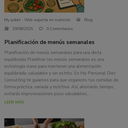
dedicamos
a
la
My-pdiet - Web experta en nutrición
Blog
docencia
29/08/2025
0 Comentarios
y
formación
Planificación de menús semanales
sobre
la
Planificación de menús semanales para una dieta
nutrición
equilibrada Planificar los menús semanales es una
alimentaria
estrategia clave para mantener una alimentación
tanto
equilibrada, saludable y sin estrés. En My Personal Diet
para
Consulting te guiamos para que organices tus comidas de
particulares,
forma práctica, variada y nutritiva. Así, ahorrarás tiempo,
instituciones,
evitarás improvisaciones poco saludables…
organismos,
LEER MÁS
empresas,
ferias,
eventos.