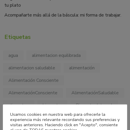
tu plato
Acompañarte más allá de la báscula: mi forma de trabajar.
Etiquetas
agua
alimentacion equilibrada
alimentacion saludable
alimentación
Alimentación Consciente
AlimentaciónConsciente
AlimentaciónSaludable
alimentos
bienestar
Bienestar Integral
Usamos cookies en nuestra web para ofrecerle la
cancer
carbohidratos
colesterol
experiencia más relevante recordando sus preferencias y
visitas anteriores. Haciendo click en "Acepto", consiente