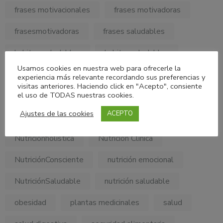
frases motivacionales
frases motivadoras
frasesmotivadoras
frases saludables
habitos saludables
habitossaludables
Usamos cookies en nuestra web para ofrecerle la
hábitos alimentarios
minerales
experiencia más relevante recordando sus preferencias y
visitas anteriores. Haciendo click en "Acepto", consiente
el uso de TODAS nuestras cookies.
MyPersonalDietConsulting
Ajustes de las cookies
ACEPTO
My Personal Diet Consulting
nutricion
Nutricionholistica
Nutrición Clínica
NutriciónConsciente
nutrición emocional
NutriciónSaludable
nutrición saludable
obesidad
plantas medicinales
salud