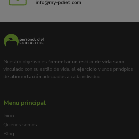
info@my-pdiet.com
Nuestro objetivo es
fomentar un estilo de vida sano
,
vinculado con su estilo de vida, el
ejercicio
y unos principios
de
alimentación
adecuados a cada individuo.
Menu principal
Inicio
Quienes somos
Blog