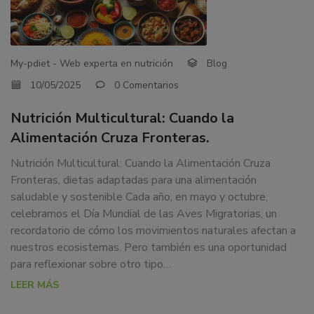
FRONTERAS.
dedicamos
a
la
docencia
My-pdiet - Web experta en nutrición
Blog
y
10/05/2025
0 Comentarios
formación
sobre
Nutrición Multicultural: Cuando la
la
Alimentación Cruza Fronteras.
nutrición
alimentaria
Nutrición Multicultural: Cuando la Alimentación Cruza
tanto
Fronteras, dietas adaptadas para una alimentación
para
saludable y sostenible Cada año, en mayo y octubre,
particulares,
celebramos el Día Mundial de las Aves Migratorias, un
instituciones,
recordatorio de cómo los movimientos naturales afectan a
organismos,
nuestros ecosistemas. Pero también es una oportunidad
empresas,
para reflexionar sobre otro tipo…
ferias,
LEER MÁS
eventos.