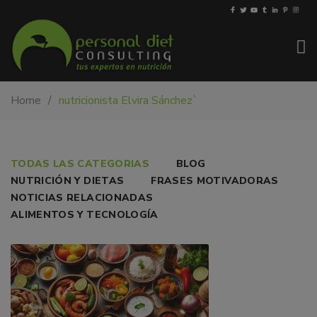
My-
Nutricionista
Home
nutricionista Elvira Sánchez`
PDiet.com
y
–
dietista
Nutrición
en
Barcelona.
NUTRICIÓN
TODAS LAS CATEGORIAS
BLOG
Mejoramos
NUTRICIÓN Y DIETAS
FRASES MOTIVADORAS
MULTICULTURAL:
la
NOTICIAS RELACIONADAS
nutrición
CUANDO
ALIMENTOS Y TECNOLOGÍA
de
LA
las
personas
ALIMENTACIÓN
y
CRUZA
también
nos