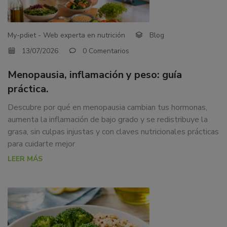
dedicamos
a
la
My-pdiet - Web experta en nutrición
Blog
docencia
13/07/2026
0 Comentarios
y
formación
Menopausia, inflamación y peso: guía
sobre
práctica.
la
nutrición
Descubre por qué en menopausia cambian tus hormonas,
alimentaria
aumenta la inflamación de bajo grado y se redistribuye la
tanto
grasa, sin culpas injustas y con claves nutricionales prácticas
para
para cuidarte mejor
particulares,
LEER MÁS
instituciones,
organismos,
empresas,
ferias,
eventos.