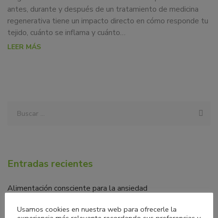
antes, durante y después de un tratamiento de medicina
regenerativa tiene un impacto directo en cómo responde tu
tejido, cuánto se inflama y cuánto…
LEER MÁS
Entradas recientes
Alimentación consciente para la ansiedad
Microbiota en la menopausia: una aliada clave para tu
Usamos cookies en nuestra web para ofrecerle la
bienestar
experiencia más relevante recordando sus preferencias y