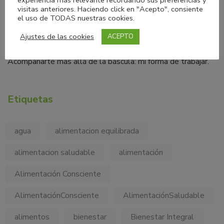
visitas anteriores. Haciendo click en "Acepto", consiente
Cómo usar “Tu cuerpo no es una dieta”
el uso de TODAS nuestras cookies.
Seguridad alimentaria y salud emocional: más confianza en
Ajustes de las cookies
ACEPTO
tu plato
Acompañarte más allá de la báscula: mi forma de trabajar.
Etiquetas
agua
alimentacion equilibrada
alimentacion saludable
alimentación
Alimentación Consciente
AlimentaciónConsciente
AlimentaciónSaludable
alimentos
bienestar
Bienestar Integral