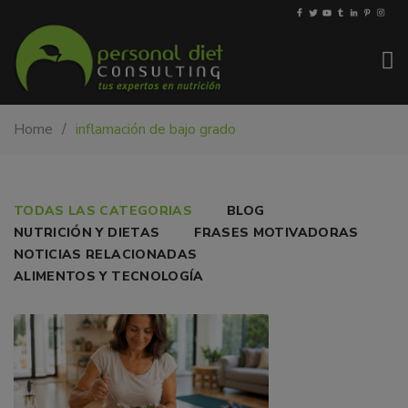
My-
Nutricionista
Home
inflamación de bajo grado
PDiet.com
y
–
dietista
Nutrición
en
Barcelona.
MENOPAUSIA,
TODAS LAS CATEGORIAS
BLOG
Mejoramos
NUTRICIÓN Y DIETAS
FRASES MOTIVADORAS
INFLAMACIÓN
la
NOTICIAS RELACIONADAS
nutrición
Y
ALIMENTOS Y TECNOLOGÍA
de
PESO:
las
personas
GUÍA
y
PRÁCTICA.
también
nos