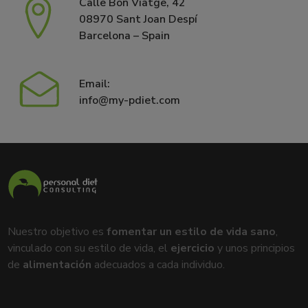
Calle Bon Viatge, 42
08970 Sant Joan Despí
Barcelona – Spain
Email:
info@my-pdiet.com
Nuestro objetivo es
fomentar un estilo de vida sano
,
vinculado con su estilo de vida, el
ejercicio
y unos principios
de
alimentación
adecuados a cada individuo.