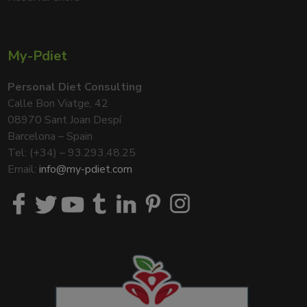
My-Pdiet
Personal Diet Consulting
Calle Bon Viatge, 42
08970 Sant Joan Despí
Barcelona – Spain
Tel: (+34) – 93.293.48.25
Email:
info@my-pdiet.com