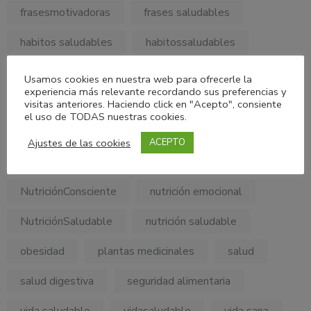
frasesmotivadoras
frases saludables
habitos saludables
habitossaludables
hábitos alimentarios
minerales
Usamos cookies en nuestra web para ofrecerle la
experiencia más relevante recordando sus preferencias y
MyPersonalDietConsulting
visitas anteriores. Haciendo click en "Acepto", consiente
el uso de TODAS nuestras cookies.
My Personal Diet Consulting
nutricion
Ajustes de las cookies
ACEPTO
Nutricionholistica
Nutrición Clínica
NutriciónConsciente
nutrición emocional
NutriciónSaludable
nutrición saludable
obesidad
plantas medicinales
salud
salud digestiva
seguridad alimentaria
vida saludable
vidasaludable
vida sana