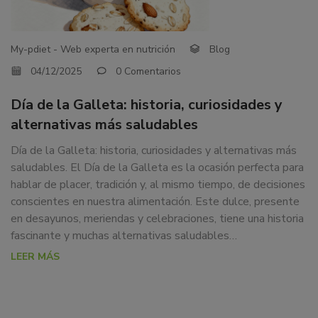
Y
dedicamos
ALTERNATIVAS
a
la
MÁS
My-pdiet - Web experta en nutrición
Blog
docencia
04/12/2025
0 Comentarios
SALUDABLES
y
formación
Día de la Galleta: historia, curiosidades y
sobre
alternativas más saludables
la
nutrición
Día de la Galleta: historia, curiosidades y alternativas más
alimentaria
saludables. El Día de la Galleta es la ocasión perfecta para
tanto
hablar de placer, tradición y, al mismo tiempo, de decisiones
para
conscientes en nuestra alimentación. Este dulce, presente
particulares,
en desayunos, meriendas y celebraciones, tiene una historia
instituciones,
fascinante y muchas alternativas saludables…
organismos,
LEER MÁS
empresas,
ferias,
eventos.