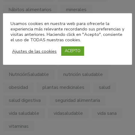
hábitos alimentarios
minerales
MyPersonalDietConsulting
Usamos cookies en nuestra web para ofrecerle la
experiencia más relevante recordando sus preferencias y
visitas anteriores. Haciendo click en "Acepto", consiente
My Personal Diet Consulting
nutricion
el uso de TODAS nuestras cookies.
Nutricionholistica
Nutrición Clínica
Ajustes de las cookies
ACEPTO
NutriciónConsciente
nutrición emocional
NutriciónSaludable
nutrición saludable
obesidad
plantas medicinales
salud
salud digestiva
seguridad alimentaria
vida saludable
vidasaludable
vida sana
vitaminas