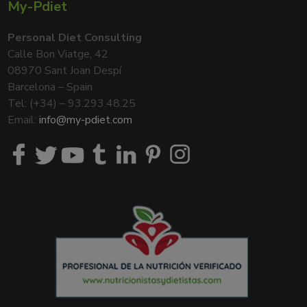
My-Pdiet
Personal Diet Consulting
Calle Bon Viatge, 42
08970 Sant Joan Despí
Barcelona – Spain
Tel: (+34) – 93.293.48.25
Email:
info@my-pdiet.com