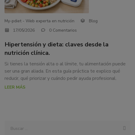
NUTRICIÓN
dedicamos
CLÍNICA.
a
la
My-pdiet - Web experta en nutrición
Blog
docencia
17/05/2026
0 Comentarios
y
formación
Hipertensión y dieta: claves desde la
sobre
nutrición clínica.
la
nutrición
Si tienes la tensión alta o al límite, tu alimentación puede
alimentaria
ser una gran aliada. En esta guía práctica te explico qué
tanto
reducir, qué priorizar y cuándo pedir ayuda profesional.
para
LEER MÁS
particulares,
instituciones,
organismos,
empresas,
ferias,
eventos.