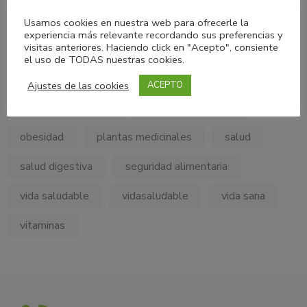
My Personal Diet Consulting
nutricion
Usamos cookies en nuestra web para ofrecerle la
experiencia más relevante recordando sus preferencias y
visitas anteriores. Haciendo click en "Acepto", consiente
Nutricionholistica
Nutrición Clínica
el uso de TODAS nuestras cookies.
NutriciónConsciente
nutrición emocional
Ajustes de las cookies
ACEPTO
NutriciónSaludable
nutrición saludable
obesidad
plantas medicinales
salud
salud digestiva
seguridad alimentaria
vida saludable
vidasaludable
vida sana
vitaminas