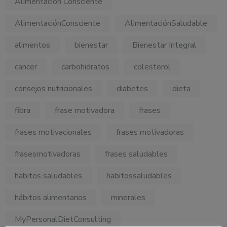
Alimentación Consciente
AlimentaciónConsciente
AlimentaciónSaludable
alimentos
bienestar
Bienestar Integral
cancer
carbohidratos
colesterol
consejos nutricionales
diabetes
dieta
fibra
frase motivadora
frases
frases motivacionales
frases motivadoras
frasesmotivadoras
frases saludables
habitos saludables
habitossaludables
hábitos alimentarios
minerales
MyPersonalDietConsulting