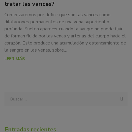
SE
tratar las varices?
dedicamos
PUEDEN
a
Comenzaremos por definir que son las varices como
la
TRATAR
dilataciones permanentes de una vena superficial o
docencia
profunda. Suelen aparecer cuando la sangre no puede fluir
LAS
y
de forman fluida por las venas y arterias del cuerpo hacia el
formación
VARICES?
corazón. Esto produce una acumulación y estancamiento de
sobre
la sangre en las venas, sobre…
la
LEER MÁS
nutrición
alimentaria
tanto
para
particulares,
instituciones,
organismos,
empresas,
ferias,
eventos.
Entradas recientes