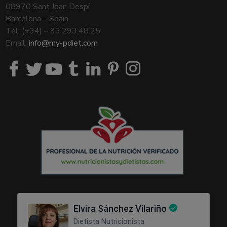
08970 Sant Joan Despí
Barcelona – Spain
Tel: (+34) – 93.293.48.25
Email:
info@my-pdiet.com