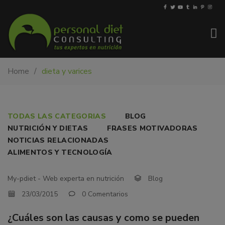
My-
Nutricionista
Home
dieta y varices
PDiet.com
y
–
dietista
Nutrición
en
Barcelona.
¿CUÁLES
TODAS LAS CATEGORIAS
BLOG
Mejoramos
NUTRICIÓN Y DIETAS
FRASES MOTIVADORAS
SON
la
NOTICIAS RELACIONADAS
nutrición
LAS
ALIMENTOS Y TECNOLOGÍA
de
CAUSAS
las
My-pdiet - Web experta en nutrición
Blog
personas
Y
23/03/2015
0 Comentarios
y
COMO
también
¿Cuáles son las causas y como se pueden
nos