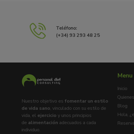
Teléfono:
(+34) 93 293 48 25
Menu 
Inicio
Quiene
Nuestro objetivo es
fomentar un estilo
Blog
de vida sano
, vinculado con su estilo de
Hola, ¿
vida, el
ejercicio
y unos principios
de
alimentación
adecuados a cada
Reserva
individuo.