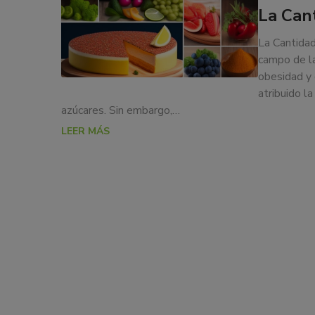
DE
La Can
nos
LOS
dedicamos
La Cantidad
a
ALIMENTOS
campo de la
la
obesidad y 
docencia
atribuido l
y
azúcares. Sin embargo,…
formación
sobre
LEER MÁS
la
nutrición
alimentaria
tanto
para
particulares,
instituciones,
organismos,
empresas,
ferias,