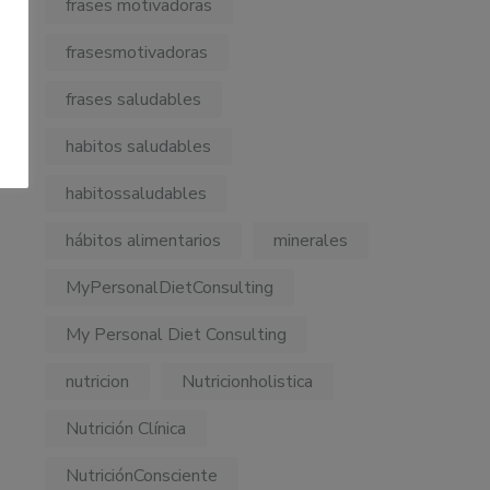
frases motivadoras
frasesmotivadoras
frases saludables
habitos saludables
habitossaludables
hábitos alimentarios
minerales
MyPersonalDietConsulting
My Personal Diet Consulting
nutricion
Nutricionholistica
Nutrición Clínica
NutriciónConsciente