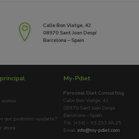
Calle Bon Viatge, 42
08970 Sant Joan Despí
Barcelona – Spain
principal
My-Pdiet
Personal Diet Consulting
Calle Bon Viatge, 42
s somos
08970 Sant Joan Despí
Barcelona – Spain
en qué podemos ayudarte?
Tel: (+34) – 93.293.48.25
r ahora
Email:
info@my-pdiet.com