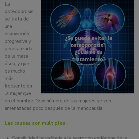
La
dedicamos
osteoporosis
a
se trata de
la
una
docencia
disminución
y
progresiva y
formación
generalizada
sobre
de la masa
la
ósea, y que
nutrición
es mucho
alimentaria
más
tanto
frecuente en
para
la mujer que
particulares,
en el hombre. Gran número de las mujeres se ven
instituciones,
amenazadas poco después de la menopausia.
organismos,
empresas,
Las causas son múltiples;
ferias,
eventos.
Sensibilidad hereditaria a la secreción endógena de la