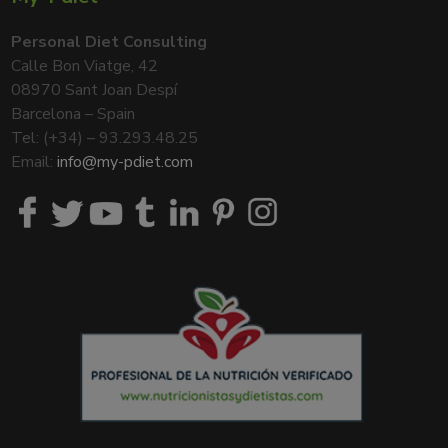
Personal Diet Consulting
Calle Bon Viatge, 42
08970 Sant Joan Despí
Barcelona – Spain
Tel: (+34) – 93.293.48.25
Email:
info@my-pdiet.com