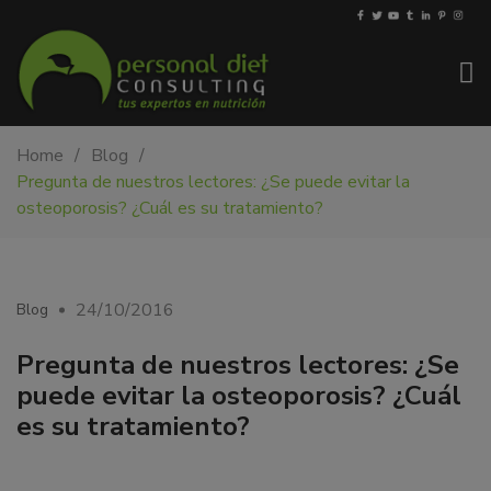
My-
Nutricionista
Home
Blog
PDiet.com
y
Pregunta de nuestros lectores: ¿Se puede evitar la
–
dietista
osteoporosis? ¿Cuál es su tratamiento?
Nutrición
en
Barcelona.
Mejoramos
la
24/10/2016
Blog
nutrición
de
Pregunta de nuestros lectores: ¿Se
las
puede evitar la osteoporosis? ¿Cuál
personas
es su tratamiento?
y
también
nos