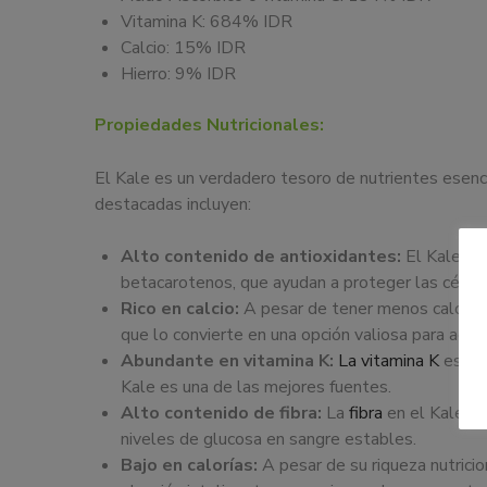
Vitamina K: 684% IDR
Calcio: 15% IDR
Hierro: 9% IDR
Propiedades Nutricionales:
El Kale es un verdadero tesoro de nutrientes esenc
destacadas incluyen:
Alto contenido de antioxidantes:
El Kale es
betacarotenos, que ayudan a proteger las células
Rico en calcio:
A pesar de tener menos calcio q
que lo convierte en una opción valiosa para aque
Abundante en vitamina K:
La vitamina K
es ese
Kale es una de las mejores fuentes.
Alto contenido de fibra:
La
fibra
en el Kale es
niveles de glucosa en sangre estables.
Bajo en calorías:
A pesar de su riqueza nutricion