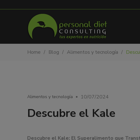
My-
Nutricionista
Home
Blog
Alimentos y tecnología
Descu
PDiet.com
y
–
dietista
Nutrición
en
Barcelona.
Mejoramos
la
10/07/2024
Alimentos y tecnología
nutrición
de
Descubre el Kale
las
personas
y
también
Descubre el Kale: El Superalimento que Trans