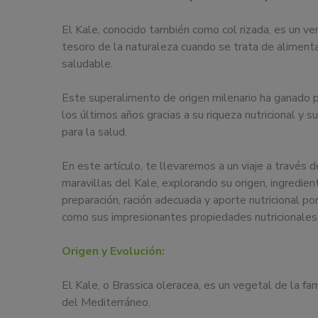
nos
dedicamos
El Kale, conocido también como col rizada, es un v
a
tesoro de la naturaleza cuando se trata de aliment
la
saludable.
docencia
y
Este superalimento de origen milenario ha ganado 
formación
los últimos años gracias a su riqueza nutricional y s
sobre
para la salud.
la
nutrición
En este artículo, te llevaremos a un viaje a través d
alimentaria
maravillas del Kale, explorando su origen, ingredien
tanto
preparación, ración adecuada y aporte nutricional por 
para
como sus impresionantes propiedades nutricionales
particulares,
instituciones,
Origen y Evolución:
organismos,
empresas,
El Kale, o Brassica oleracea, es un vegetal de la fam
ferias,
del Mediterráneo.