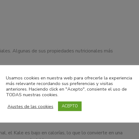
iales. Algunas de sus propiedades nutricionales más
tá cargado de
antioxidantes
, como la vitamina C y
Usamos cookies en nuestra web para ofrecerle la experiencia
 del daño causado por los radicales libres.
más relevante recordando sus preferencias y visitas
ue la leche, el Kale es una excelente fuente de
calcio
, lo
anteriores. Haciendo click en "Acepto", consiente el uso de
TODAS nuestras cookies.
llos que evitan los productos lácteos.
ncial para la coagulación sanguínea y la salud ósea, y el
Ajustes de las cookies
ACEPTO
 beneficiosa para la digestión y puede ayudar a mantener
al, el Kale es bajo en calorías, lo que lo convierte en una