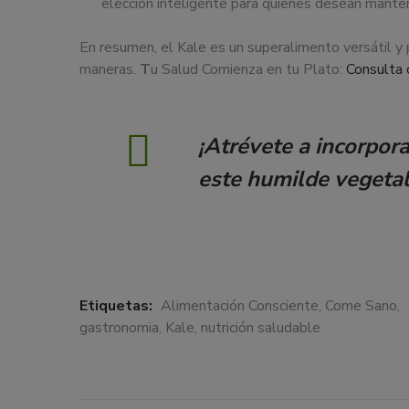
elección inteligente para quienes desean mante
En resumen, el Kale es un superalimento versátil 
maneras.
T
u Salud Comienza en tu Plato:
Consulta 
¡Atrévete a incorpora
este humilde vegetal
Etiquetas:
Alimentación Consciente
,
Come Sano
,
gastronomia
,
Kale
,
nutrición saludable