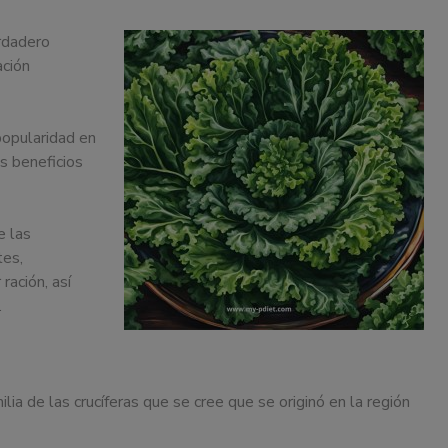
erdadero
ación
popularidad en
us beneficios
e las
tes,
ración, así
.
ilia de las crucíferas que se cree que se originó en la región