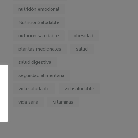
nutrición emocional
NutriciónSaludable
nutrición saludable
obesidad
plantas medicinales
salud
salud digestiva
seguridad alimentaria
vida saludable
vidasaludable
vida sana
vitaminas