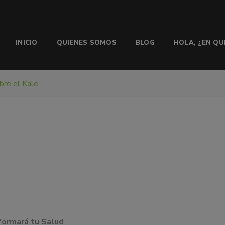
INICIO
QUIENES SOMOS
BLOG
HOLA, ¿EN Q
bre el Kale
formará tu Salud