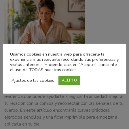
Usamos cookies en nuestra web para ofrecerle la
experiencia más relevante recordando sus preferencias y
05/08/2026
Blog
visitas anteriores. Haciendo click en "Acepto", consiente
el uso de TODAS nuestras cookies.
Alimentación consciente para la ansiedad
Ajustes de las cookies
ACEPTO
La alimentación consciente es una herramienta basada en la
evidencia que puede ayudarte a regular la ansiedad, mejorar
tu relación con la comida y reconectar con las señales de tu
cuerpo. En este artículo encontrarás claves prácticas,
ejercicios sencillos y una ficha imprimible para empezar a
aplicarla en tu día…