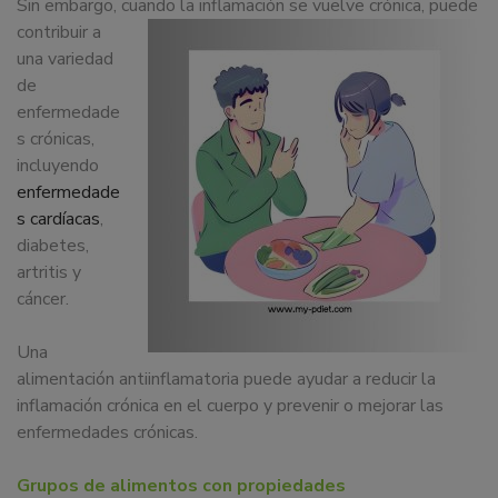
Sin embargo, cuando
la inflamación se vuelve crónica, puede
dedicamos
contribuir a
a
una variedad
la
de
docencia
enfermedade
y
s crónicas,
formación
incluyendo
sobre
enfermedade
la
s cardíacas
,
nutrición
diabetes,
alimentaria
artritis y
tanto
cáncer.
para
particulares,
Una
instituciones,
alimentación antiinflamatoria puede ayudar a reducir la
organismos,
inflamación crónica en el cuerpo y prevenir o mejorar las
empresas,
enfermedades crónicas.
ferias,
eventos.
Grupos de alimentos con propiedades