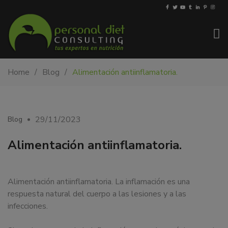
My-
Nutricionista
Home
Blog
Alimentación antiinflamatoria.
PDiet.com
y
–
dietista
Nutrición
en
Barcelona.
29/11/2023
Blog
Mejoramos
la
Alimentación antiinflamatoria.
nutrición
de
las
Alimentación antiinflamatoria. La inflamación es una
personas
respuesta natural del cuerpo a las lesiones y a las
y
infecciones.
también
nos