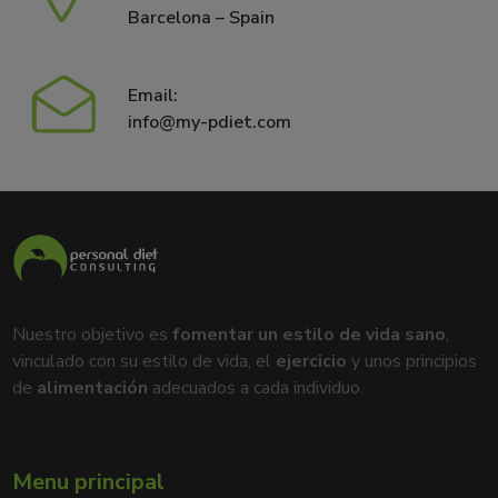
Barcelona – Spain
Email:
info@my-pdiet.com
Nuestro objetivo es
fomentar un estilo de vida sano
,
vinculado con su estilo de vida, el
ejercicio
y unos principios
de
alimentación
adecuados a cada individuo.
Menu principal