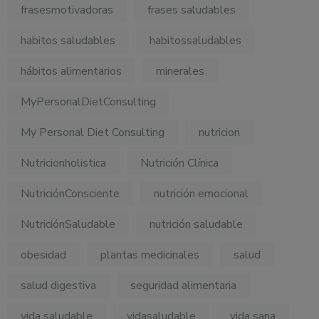
frasesmotivadoras
frases saludables
habitos saludables
habitossaludables
hábitos alimentarios
minerales
MyPersonalDietConsulting
My Personal Diet Consulting
nutricion
Nutricionholistica
Nutrición Clínica
NutriciónConsciente
nutrición emocional
NutriciónSaludable
nutrición saludable
obesidad
plantas medicinales
salud
salud digestiva
seguridad alimentaria
vida saludable
vidasaludable
vida sana