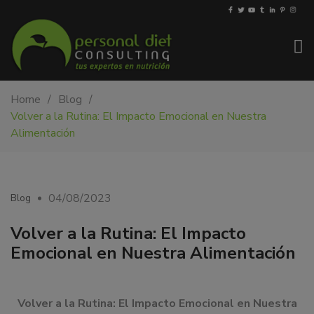
My-
Nutricionista
Home
Blog
PDiet.com
y
Volver a la Rutina: El Impacto Emocional en Nuestra
–
dietista
Alimentación
Nutrición
en
Barcelona.
Mejoramos
la
04/08/2023
Blog
nutrición
de
Volver a la Rutina: El Impacto
las
Emocional en Nuestra Alimentación
personas
y
también
Volver a la Rutina: El Impacto Emocional en Nuestra
nos