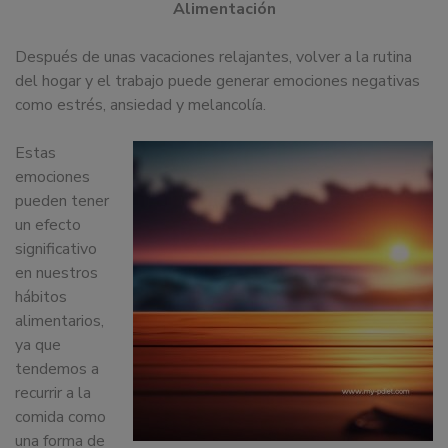
Alimentación
dedicamos
a
Después de unas vacaciones relajantes, volver a la rutina
la
del hogar y el trabajo puede generar emociones negativas
docencia
como estrés, ansiedad y melancolía.
y
formación
Estas
sobre
emociones
la
pueden tener
nutrición
un efecto
alimentaria
significativo
tanto
en nuestros
para
hábitos
particulares,
alimentarios,
instituciones,
ya que
organismos,
tendemos a
empresas,
recurrir a la
ferias,
comida como
eventos.
una forma de