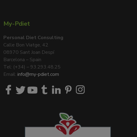
My-Pdiet
Personal Diet Consulting
Calle Bon Viatge, 42
08970 Sant Joan Despí
Barcelona – Spain
Tel: (+34) – 93.293.48.25
Email:
info@my-pdiet.com