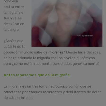
conexión
dedicamos
oculta entre
a
la migraña y
la
tus niveles
docencia
de azúcar en
y
la sangre.
formación
sobre
¿Sabías que
la
el 15% de la
nutrición
población mundial sufre de
migrañas
? Desde hace décadas,
alimentaria
se ha relacionado la migraña con los niveles glucémicos,
tanto
pero ¿cómo están realmente conectados genéticamente?
para
particulares,
Antes repasemos que es la migraña:
instituciones,
organismos,
La migraña es un trastorno neurológico común que se
empresas,
caracteriza por ataques recurrentes y debilitantes de dolor
ferias,
de cabeza intenso.
eventos.