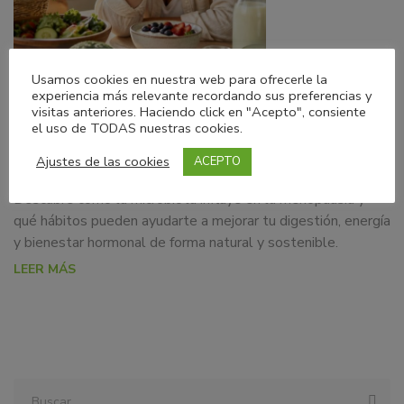
Usamos cookies en nuestra web para ofrecerle la
01/08/2026
Blog
experiencia más relevante recordando sus preferencias y
visitas anteriores. Haciendo click en "Acepto", consiente
el uso de TODAS nuestras cookies.
Microbiota en la menopausia: una aliada
clave para tu bienestar
Ajustes de las cookies
ACEPTO
Descubre cómo la microbiota influye en la menopausia y
qué hábitos pueden ayudarte a mejorar tu digestión, energía
y bienestar hormonal de forma natural y sostenible.
LEER MÁS