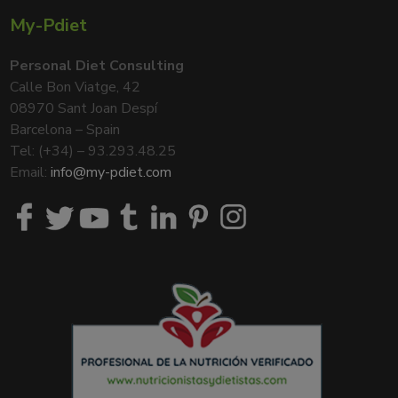
My-Pdiet
Personal Diet Consulting
Calle Bon Viatge, 42
08970 Sant Joan Despí
Barcelona – Spain
Tel: (+34) – 93.293.48.25
Email:
info@my-pdiet.com