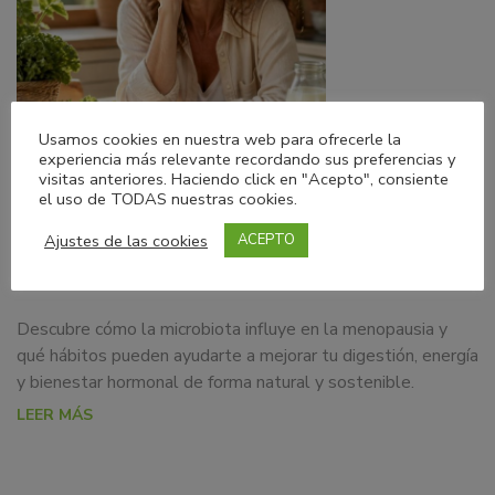
Usamos cookies en nuestra web para ofrecerle la
experiencia más relevante recordando sus preferencias y
visitas anteriores. Haciendo click en "Acepto", consiente
01/08/2026
Blog
el uso de TODAS nuestras cookies.
Ajustes de las cookies
ACEPTO
Microbiota en la menopausia: una aliada
clave para tu bienestar
Descubre cómo la microbiota influye en la menopausia y
qué hábitos pueden ayudarte a mejorar tu digestión, energía
y bienestar hormonal de forma natural y sostenible.
LEER MÁS