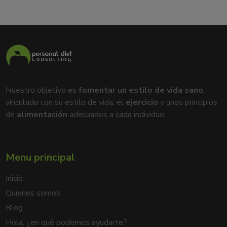
Nuestro objetivo es
fomentar un estilo de vida sano
,
vinculado con su estilo de vida, el
ejercicio
y unos principios
de
alimentación
adecuados a cada individuo.
Menu principal
Inicio
Quienes somos
Blog
Hola, ¿en qué podemos ayudarte?