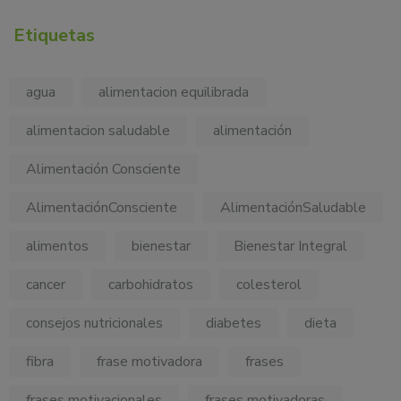
Etiquetas
agua
alimentacion equilibrada
alimentacion saludable
alimentación
Alimentación Consciente
AlimentaciónConsciente
AlimentaciónSaludable
alimentos
bienestar
Bienestar Integral
cancer
carbohidratos
colesterol
consejos nutricionales
diabetes
dieta
fibra
frase motivadora
frases
frases motivacionales
frases motivadoras