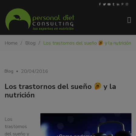
My-
Nutricionista
Home
Blog
Los trastornos del sueño
y la nutrición
PDiet.com
y
–
dietista
Nutrición
en
Barcelona.
20/04/2016
Blog
Mejoramos
la
Los trastornos del sueño
y la
nutrición
nutrición
de
las
personas
y
Los
también
trastornos
nos
del sueño y