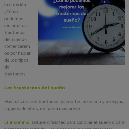
dedicamos
la nutrición
a
¿Cómo
la
podemos
docencia
mejorar los
y
trastornos
formación
del sueño?,
sobre
comenzarem
la
os por hablar
nutrición
de los tipos
alimentaria
de
tanto
trastornos.
para
particulares,
Los trastornos del sueño
instituciones,
organismos,
Hay más de cien trastornos diferentes de sueño y de vigilia,
empresas,
algunos de ellos, de forma muy breve:
ferias,
eventos.
El insomnio
incluye dificultad para conciliar el sueño o para