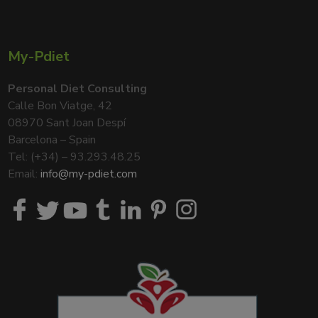
My-Pdiet
Personal Diet Consulting
Calle Bon Viatge, 42
08970 Sant Joan Despí
Barcelona – Spain
Tel: (+34) – 93.293.48.25
Email:
info@my-pdiet.com