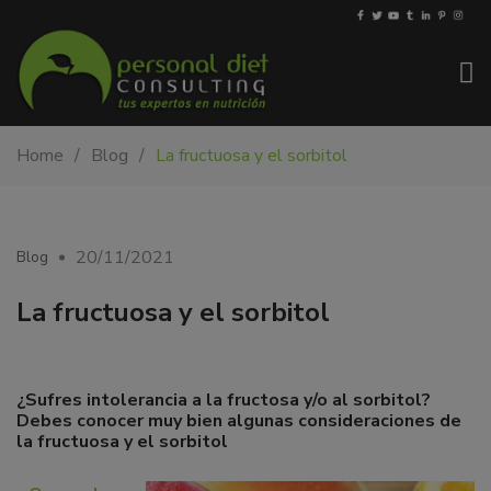
My-
Nutricionista
Home
Blog
La fructuosa y el sorbitol
PDiet.com
y
–
dietista
Nutrición
en
Barcelona.
20/11/2021
Blog
Mejoramos
la
La fructuosa y el sorbitol
nutrición
de
las
¿Sufres intolerancia a la fructosa y/o al sorbitol?
personas
Debes conocer muy bien algunas consideraciones de
y
la fructuosa y el sorbitol
también
nos