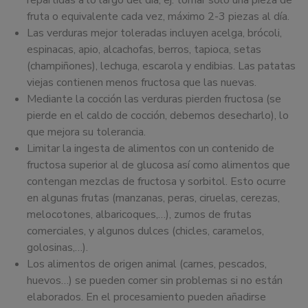
fruta o equivalente cada vez, máximo 2-3 piezas al día.
Las verduras mejor toleradas incluyen acelga, brócoli,
espinacas, apio, alcachofas, berros, tapioca, setas
(champiñones), lechuga, escarola y endibias. Las patatas
viejas contienen menos fructosa que las nuevas.
Mediante la cocción las verduras pierden fructosa (se
pierde en el caldo de cocción, debemos desecharlo), lo
que mejora su tolerancia.
Limitar la ingesta de alimentos con un contenido de
fructosa superior al de glucosa así como alimentos que
contengan mezclas de fructosa y sorbitol. Esto ocurre
en algunas frutas (manzanas, peras, ciruelas, cerezas,
melocotones, albaricoques,…), zumos de frutas
comerciales, y algunos dulces (chicles, caramelos,
golosinas,…).
Los alimentos de origen animal (carnes, pescados,
huevos…) se pueden comer sin problemas si no están
elaborados. En el procesamiento pueden añadirse