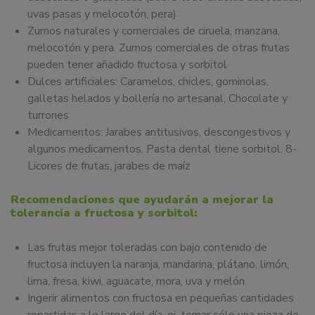
uvas pasas y melocotón, pera)
Zumos naturales y comerciales de ciruela, manzana,
melocotón y pera. Zumos comerciales de otras frutas
pueden tener añadido fructosa y sorbitol
Dulces artificiales: Caramelos, chicles, gominolas,
galletas helados y bollería no artesanal, Chocolate y
turrones
Medicamentos: Jarabes antitusivos, descongestivos y
algunos medicamentos. Pasta dental tiene sorbitol. 8-
Licores de frutas, jarabes de maíz
Recomendaciones que ayudarán a mejorar la
tolerancia a fructosa y sorbitol:
Las frutas mejor toleradas con bajo contenido de
fructosa incluyen la naranja, mandarina, plátano, limón,
lima, fresa, kiwi, aguacate, mora, uva y melón
Ingerir alimentos con fructosa en pequeñas cantidades
repartidas a lo largo del día, ej. tomar sólo una pieza de