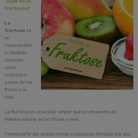
¿Que es la
dedicamos
fructuosa?
a
la
La
docencia
fructosa
es
y
un
formación
monosacárid
sobre
o, también
la
conocido
nutrición
como
alimentaria
levulosa o
tanto
azúcar de las
para
frutas y la
particulares,
miel.
instituciones,
organismos,
La fructosa es un azúcar simple que se encuentra de
empresas,
manera natural en las frutas y miel.
ferias,
eventos.
Forma parte del azúcar común o sacarosa, formado por una