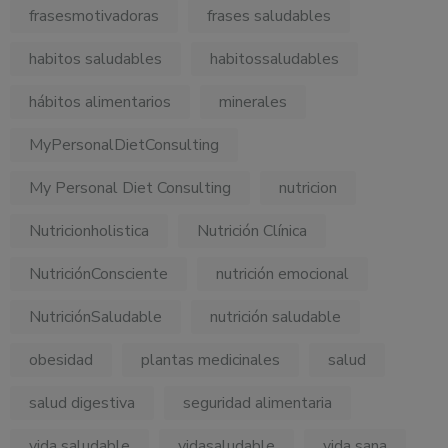
frasesmotivadoras
frases saludables
habitos saludables
habitossaludables
hábitos alimentarios
minerales
MyPersonalDietConsulting
My Personal Diet Consulting
nutricion
Nutricionholistica
Nutrición Clínica
NutriciónConsciente
nutrición emocional
NutriciónSaludable
nutrición saludable
obesidad
plantas medicinales
salud
salud digestiva
seguridad alimentaria
vida saludable
vidasaludable
vida sana