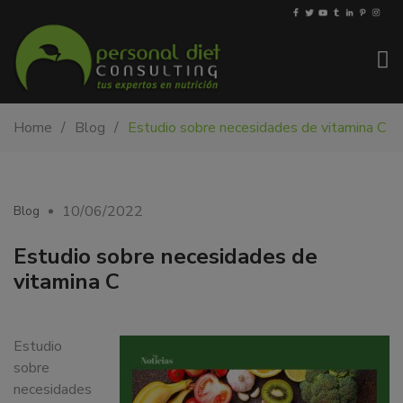
My-
Nutricionista
Home
Blog
Estudio sobre necesidades de vitamina C
PDiet.com
y
–
dietista
Nutrición
en
Barcelona.
10/06/2022
Blog
Mejoramos
la
Estudio sobre necesidades de
nutrición
vitamina C
de
las
personas
Estudio
y
sobre
también
necesidades
nos