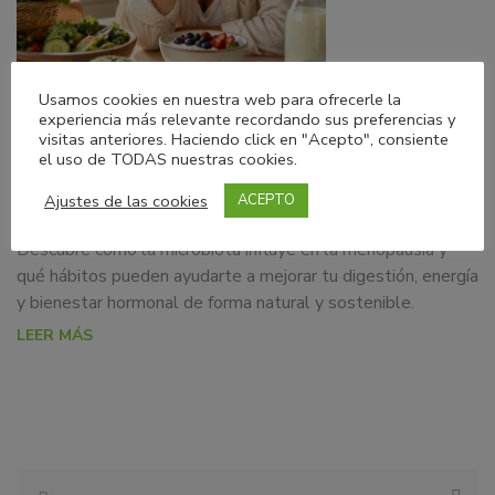
Usamos cookies en nuestra web para ofrecerle la
01/08/2026
Blog
experiencia más relevante recordando sus preferencias y
visitas anteriores. Haciendo click en "Acepto", consiente
el uso de TODAS nuestras cookies.
Microbiota en la menopausia: una aliada
clave para tu bienestar
Ajustes de las cookies
ACEPTO
Descubre cómo la microbiota influye en la menopausia y
qué hábitos pueden ayudarte a mejorar tu digestión, energía
y bienestar hormonal de forma natural y sostenible.
LEER MÁS