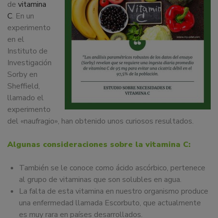
de
vitamina
dedicamos
C
. En un
a
experimento
la
en el
docencia
Instituto de
y
Investigación
formación
Sorby en
sobre
Sheffield,
la
llamado el
nutrición
experimento
alimentaria
del «naufragio», han obtenido unos curiosos resultados.
tanto
para
Algunas consideraciones sobre la vitamina C:
particulares,
instituciones,
También se le conoce como ácido ascórbico, pertenece
organismos,
al grupo de vitaminas que son solubles en agua.
empresas,
La falta de esta vitamina en nuestro organismo produce
ferias,
una enfermedad llamada Escorbuto, que actualmente
eventos.
es muy rara en países desarrollados.