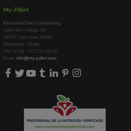
My-Pdiet
Personal Diet Consulting
Calle Bon Viatge, 42
08970 Sant Joan Despí
Barcelona – Spain
Tel: (+34) – 93.293.48.25
Email:
info@my-pdiet.com