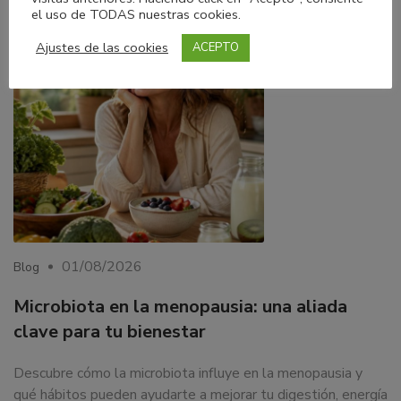
LEER MÁS
el uso de TODAS nuestras cookies.
Ajustes de las cookies
ACEPTO
01/08/2026
Blog
Microbiota en la menopausia: una aliada
clave para tu bienestar
Descubre cómo la microbiota influye en la menopausia y
qué hábitos pueden ayudarte a mejorar tu digestión, energía