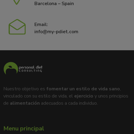
Barcelona – Spain
Email:
info@my-pdiet.com
Nuestro objetivo es
fomentar un estilo de vida sano
,
vinculado con su estilo de vida, el
ejercicio
y unos principios
de
alimentación
adecuados a cada individuo.
Menu principal