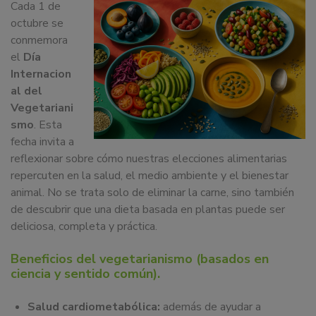
Cada 1 de
dedicamos
octubre se
a
conmemora
la
el
Día
docencia
Internacion
y
al del
formación
Vegetariani
sobre
smo
. Esta
la
fecha invita a
nutrición
reflexionar sobre cómo nuestras elecciones alimentarias
alimentaria
repercuten en la salud, el medio ambiente y el bienestar
tanto
animal. No se trata solo de eliminar la carne, sino también
para
de descubrir que una dieta basada en plantas puede ser
particulares,
deliciosa, completa y práctica.
instituciones,
organismos,
Beneficios del vegetarianismo (basados en
empresas,
ciencia y sentido común).
ferias,
eventos.
Salud cardiometabólica:
además de ayudar a