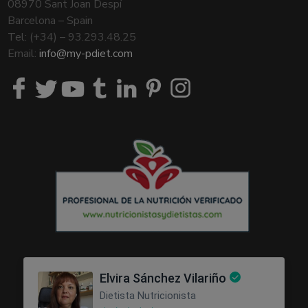
08970 Sant Joan Despí
Barcelona – Spain
Tel: (+34) – 93.293.48.25
Email:
info@my-pdiet.com