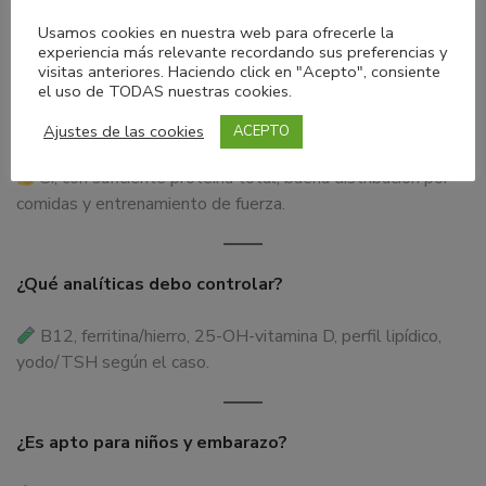
En veganos sí; en vegetarianos depende de la ingesta y
Usamos cookies en nuestra web para ofrecerle la
analítica. Revisa con un profesional.
experiencia más relevante recordando sus preferencias y
visitas anteriores. Haciendo click en "Acepto", consiente
el uso de TODAS nuestras cookies.
¿Puedo ganar masa muscular siendo vegetariano?
Ajustes de las cookies
ACEPTO
Sí, con suficiente proteína total, buena distribución por
comidas y entrenamiento de fuerza.
¿Qué analíticas debo controlar?
B12, ferritina/hierro, 25-OH-vitamina D, perfil lipídico,
yodo/TSH según el caso.
¿Es apto para niños y embarazo?