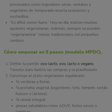
procesados como legumbres secas, cereales y
vegetales de temporada resulta económico y
sostenible.
“Es difícil comer fuera.” Hoy en día, existen muchas
opciones vegetarianas. Además, siempre se pueden
“vegetarianizar” menús tradicionales con pequeños
cambios.
Cómo empezar en 5 pasos (modelo MPDC).
Define tu patrón:
ovo-lacto, ovo, lacto o vegano.
Tenerlo claro facilita las compras y la planificación.
Construye el plato vegetariano equilibrado:
½ verduras y frutas
¼ proteína vegetal (legumbres, tofu, tempeh, seitán,
huevos o lácteos)
¼ cereal integral
grasas saludables como AOVE, frutos secos o
semillas