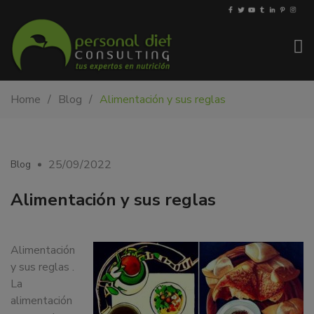
My-
Nutricionista
Home
Blog
Alimentación y sus reglas
PDiet.com
y
–
dietista
Nutrición
en
Barcelona.
25/09/2022
Blog
Mejoramos
la
Alimentación y sus reglas
nutrición
de
las
Alimentación
personas
y sus reglas .
y
La
también
alimentación
nos