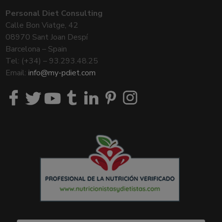
Personal Diet Consulting
Calle Bon Viatge, 42
08970 Sant Joan Despí
Barcelona – Spain
Tel: (+34) – 93.293.48.25
Email:
info@my-pdiet.com