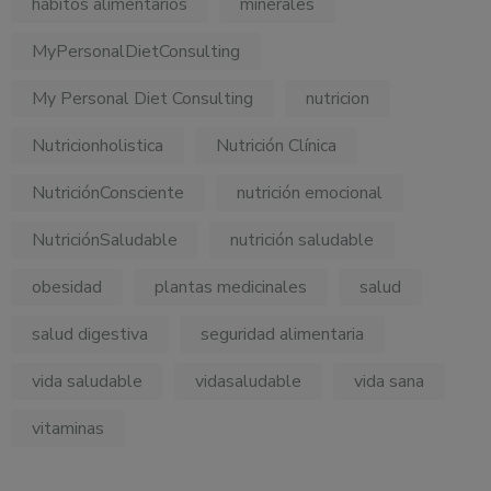
hábitos alimentarios
minerales
MyPersonalDietConsulting
My Personal Diet Consulting
nutricion
Nutricionholistica
Nutrición Clínica
NutriciónConsciente
nutrición emocional
NutriciónSaludable
nutrición saludable
obesidad
plantas medicinales
salud
salud digestiva
seguridad alimentaria
vida saludable
vidasaludable
vida sana
vitaminas