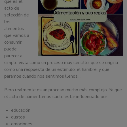
que es el
dedicamos
acto de
a
selección de
la
los
docencia
alimentos
y
que vamos a
formación
consumir,
sobre
puede
la
parecer a
nutrición
simple vista como un proceso muy sencillo, que se origina
alimentaria
como una respuesta de un estímulo: el hambre. y que
tanto
paramos cuando nos sentimos llenos. .
para
particulares,
Pero realmente es un proceso mucho más complejo. Ya que
instituciones,
el acto de alimentarnos suele estar influenciado por
organismos,
empresas,
educación
ferias,
gustos
eventos.
emociones