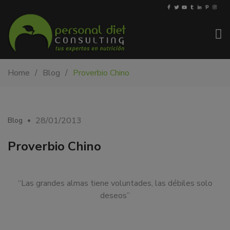
My-
Nutricionista
Home
Blog
Proverbio Chino
PDiet.com
y
–
dietista
Nutrición
en
Barcelona.
28/01/2013
Blog
Mejoramos
la
Proverbio Chino
nutrición
de
las
“Las grandes almas tiene voluntades, las débiles solo
personas
deseos”
y
también
nos