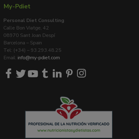
My-Pdiet
Personal Diet Consulting
Calle Bon Viatge, 42
08970 Sant Joan Despí
Barcelona – Spain
Tel: (+34) – 93.293.48.25
Email:
info@my-pdiet.com