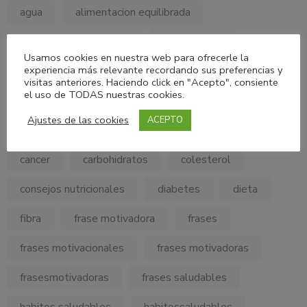
agua
alimentacion equilibrada
alimentacion saludable
alimentación
Usamos cookies en nuestra web para ofrecerle la
experiencia más relevante recordando sus preferencias y
Alimentación Consciente
visitas anteriores. Haciendo click en "Acepto", consiente
el uso de TODAS nuestras cookies.
AlimentaciónConsciente
AlimentaciónSaludable
Ajustes de las cookies
ACEPTO
alimentos
bienestar
Bienestar Integral
cancer
carbohidratos
colesterol
consejos nutricionales
diabetes
dieta
fibra
frase motivadora
frases
frases motivacionales
frases motivadoras
frasesmotivadoras
frases saludables
habitos saludables
habitossaludables