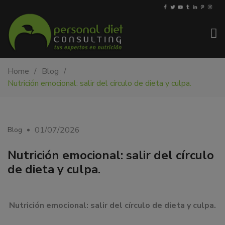
My-
Nutricionista
Home
Blog
PDiet.com
y
Nutrición emocional: salir del círculo de dieta y culpa.
–
dietista
Nutrición
en
Barcelona.
Mejoramos
01/07/2026
Blog
la
nutrición
Nutrición emocional: salir del círculo
de
de dieta y culpa.
las
personas
y
Nutrición emocional: salir del círculo de dieta y culpa.
también
nos