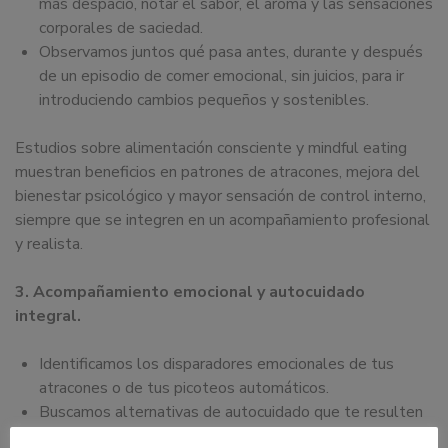
más despacio, notar el sabor, el aroma y las sensaciones
corporales de saciedad.
Observamos juntos qué pasa antes, durante y después
de un episodio de comer emocional, sin juicios, para ir
introduciendo cambios pequeños y sostenibles.
Estudios sobre alimentación consciente y mindful eating
muestran beneficios en patrones de atracones, mejora del
bienestar psicológico y mayor sensación de control interno,
siempre que se integren en un acompañamiento profesional
y realista.
3. Acompañamiento emocional y autocuidado
integral.
Identificamos los disparadores emocionales de tus
atracones o de tus picoteos automáticos.
Buscamos alternativas de autocuidado que te resulten
posibles: movimiento suave, descanso, pedir apoyo,