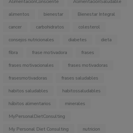
AlimentaciónConsciente
AlimentaciónSaludable
alimentos
bienestar
Bienestar Integral
cancer
carbohidratos
colesterol
consejos nutricionales
diabetes
dieta
fibra
frase motivadora
frases
frases motivacionales
frases motivadoras
frasesmotivadoras
frases saludables
habitos saludables
habitossaludables
hábitos alimentarios
minerales
MyPersonalDietConsulting
My Personal Diet Consulting
nutricion