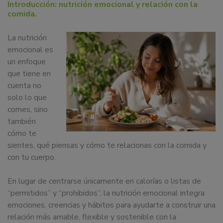
Introducción: nutrición emocional y relación con la
dedicamos
comida.
a
la
La nutrición
docencia
emocional es
y
un enfoque
formación
que tiene en
sobre
cuenta no
la
solo lo que
nutrición
comes, sino
alimentaria
también
tanto
cómo te
para
sientes, qué piensas y cómo te relacionas con la comida y
particulares,
con tu cuerpo.
instituciones,
organismos,
En lugar de centrarse únicamente en calorías o listas de
empresas,
“permitidos” y “prohibidos”, la nutrición emocional integra
ferias,
emociones, creencias y hábitos para ayudarte a construir una
eventos.
relación más amable, flexible y sostenible con la