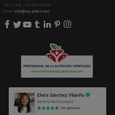
Tel: (+34) – 93.293.48.25
Email:
info@my-pdiet.com