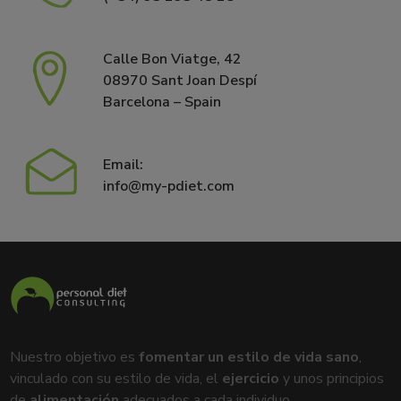
Calle Bon Viatge, 42
08970 Sant Joan Despí
Barcelona – Spain
Email:
info@my-pdiet.com
Nuestro objetivo es
fomentar un estilo de vida sano
,
vinculado con su estilo de vida, el
ejercicio
y unos principios
de
alimentación
adecuados a cada individuo.