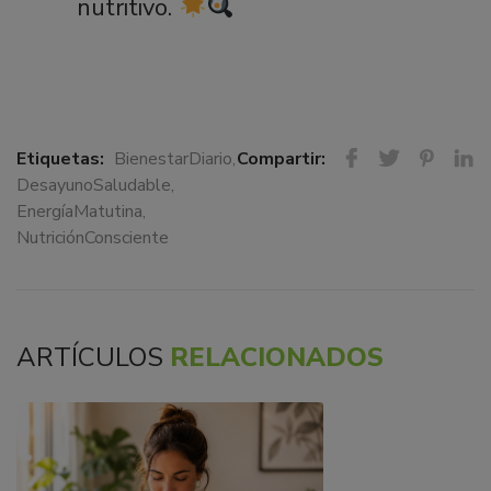
nutritivo.
Etiquetas:
BienestarDiario
,
Compartir:
DesayunoSaludable
,
EnergíaMatutina
,
NutriciónConsciente
ARTÍCULOS
RELACIONADOS