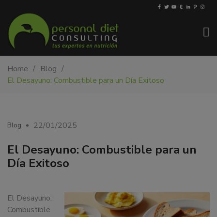
My-
Nutricionista
Home
Blog
PDiet.com
y
El Desayuno: Combustible para un Día Exitoso
–
dietista
Nutrición
en
Barcelona.
Mejoramos
22/01/2025
Blog
la
nutrición
El Desayuno: Combustible para un
de
Día Exitoso
las
personas
y
El Desayuno:
también
Combustible
nos