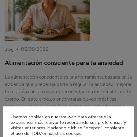
05/08/2026
Blog
Alimentación consciente para la ansiedad
La alimentación consciente es una herramienta basada en la
evidencia que puede ayudarte a regular la ansiedad, mejorar
tu relación con la comida y reconectar con las señales de tu
cuerpo. En este artículo encontrarás claves prácticas,
ejercicios sencillos y una ficha imprimible para empezar a
aplicarla en tu día…
Usamos cookies en nuestra web para ofrecerle la
experiencia más relevante recordando sus preferencias y
LEER MÁS
visitas anteriores. Haciendo click en "Acepto", consiente
el uso de TODAS nuestras cookies.