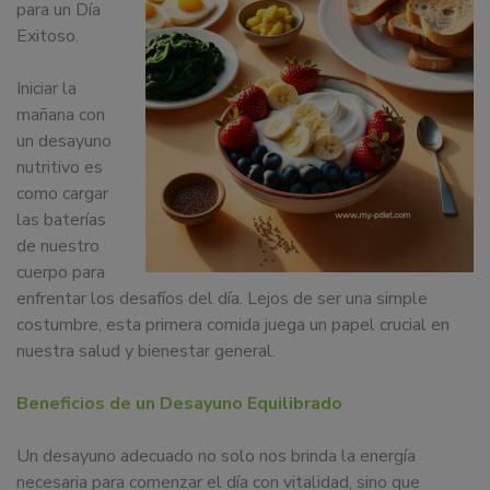
para un Día
dedicamos
Exitoso.
a
la
Iniciar la
docencia
mañana con
y
un desayuno
formación
nutritivo es
sobre
como cargar
la
las baterías
nutrición
de nuestro
alimentaria
cuerpo para
tanto
enfrentar los desafíos del día. Lejos de ser una simple
para
costumbre, esta primera comida juega un papel crucial en
particulares,
nuestra salud y bienestar general.
instituciones,
organismos,
Beneficios de un Desayuno Equilibrado
empresas,
ferias,
Un desayuno adecuado no solo nos brinda la energía
eventos.
necesaria para comenzar el día con vitalidad, sino que