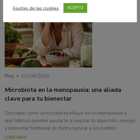
Ajustes de las cookies
ACEPTO
01/08/2026
Blog
Microbiota en la menopausia: una aliada
clave para tu bienestar
Descubre cómo la microbiota influye en la menopausia y
qué hábitos pueden ayudarte a mejorar tu digestión, energía
y bienestar hormonal de forma natural y sostenible.
LEER MÁS