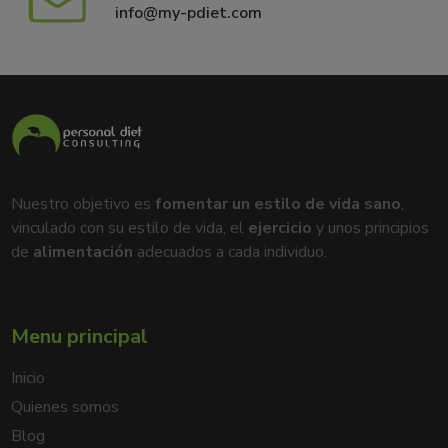
info@my-pdiet.com
Nuestro objetivo es
fomentar un estilo de vida sano
,
vinculado con su estilo de vida, el
ejercicio
y unos principios
de
alimentación
adecuados a cada individuo.
Menu principal
Inicio
Quienes somos
Blog