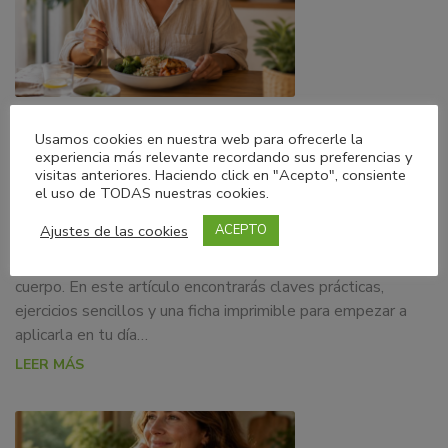
05/08/2026
Blog
Usamos cookies en nuestra web para ofrecerle la
experiencia más relevante recordando sus preferencias y
Alimentación consciente para la ansiedad
visitas anteriores. Haciendo click en "Acepto", consiente
el uso de TODAS nuestras cookies.
La alimentación consciente es una herramienta basada en la
Ajustes de las cookies
ACEPTO
evidencia que puede ayudarte a regular la ansiedad, mejorar
tu relación con la comida y reconectar con las señales de tu
cuerpo. En este artículo encontrarás claves prácticas,
ejercicios sencillos y una ficha imprimible para empezar a
aplicarla en tu día…
LEER MÁS