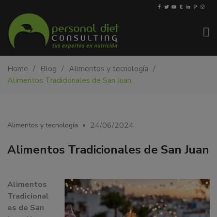
My-
Nutricionista
Home
Blog
Alimentos y tecnología
PDiet.com
y
Alimentos Tradicionales de San Juan
–
dietista
Nutrición
en
Barcelona.
Mejoramos
24/06/2024
Alimentos y tecnología
la
nutrición
Alimentos Tradicionales de San Juan
de
las
personas
Alimentos
y
Tradicional
también
es de San
nos