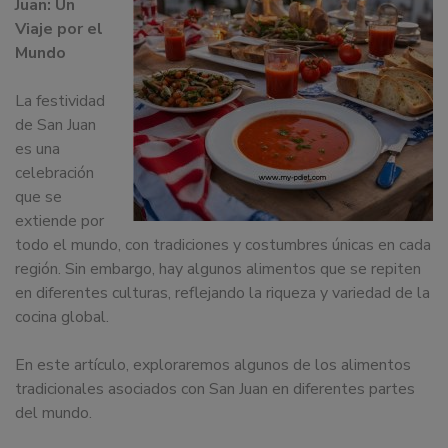
Juan: Un
dedicamos
Viaje por el
a
Mundo
la
docencia
La festividad
y
de San Juan
formación
es una
sobre
celebración
la
que se
nutrición
extiende por
alimentaria
todo el mundo, con tradiciones y costumbres únicas en cada
tanto
región. Sin embargo, hay algunos alimentos que se repiten
para
en diferentes culturas, reflejando la riqueza y variedad de la
particulares,
cocina global.
instituciones,
organismos,
En este artículo, exploraremos algunos de los alimentos
empresas,
tradicionales asociados con San Juan en diferentes partes
ferias,
del mundo.
eventos.