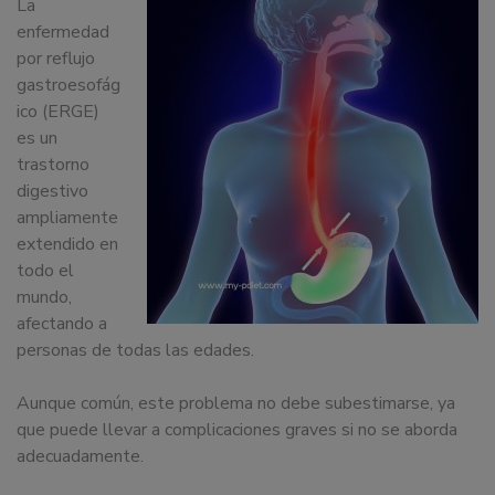
La
dedicamos
enfermedad
a
por reflujo
la
gastroesofág
docencia
ico (ERGE)
y
es un
formación
trastorno
sobre
digestivo
la
ampliamente
nutrición
extendido en
alimentaria
todo el
tanto
mundo,
para
afectando a
particulares,
personas de todas las edades.
instituciones,
organismos,
Aunque común, este problema no debe subestimarse, ya
empresas,
que puede llevar a complicaciones graves si no se aborda
ferias,
adecuadamente.
eventos.