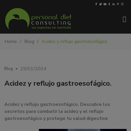
My-
Nutricionista
Home
Blog
Acidez y reflujo gastroesofágico.
PDiet.com
y
–
dietista
Nutrición
en
Barcelona.
25/01/2024
Blog
Mejoramos
la
Acidez y reflujo gastroesofágico.
nutrición
de
las
Acidez y reflujo gastroesofágico. Descubre los
personas
secretos para combatir la acidez y el reflujo
y
gastroesofágico y protege tu salud digestiva
también
nos