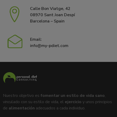
Calle Bon Viatge, 42
08970 Sant Joan Despí
Barcelona – Spain
Email:
info@my-pdiet.com
Nuestro objetivo es
fomentar un estilo de vida sano
,
vinculado con su estilo de vida, el
ejercicio
y unos principios
de
alimentación
adecuados a cada individuo.