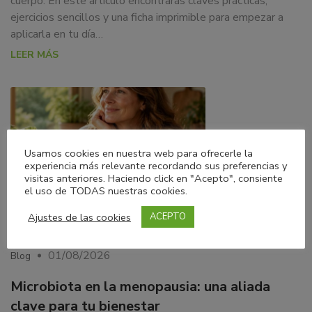
cuerpo. En este artículo encontrarás claves prácticas,
ejercicios sencillos y una ficha imprimible para empezar a
aplicarla en tu día…
LEER MÁS
Usamos cookies en nuestra web para ofrecerle la
experiencia más relevante recordando sus preferencias y
visitas anteriores. Haciendo click en "Acepto", consiente
el uso de TODAS nuestras cookies.
Ajustes de las cookies
ACEPTO
01/08/2026
Blog
Microbiota en la menopausia: una aliada
clave para tu bienestar