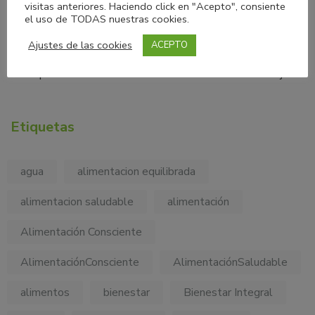
visitas anteriores. Haciendo click en "Acepto", consiente
Cómo usar “Tu cuerpo no es una dieta”
el uso de TODAS nuestras cookies.
Seguridad alimentaria y salud emocional: más confianza en
Ajustes de las cookies
ACEPTO
tu plato
Acompañarte más allá de la báscula: mi forma de trabajar.
Etiquetas
agua
alimentacion equilibrada
alimentacion saludable
alimentación
Alimentación Consciente
AlimentaciónConsciente
AlimentaciónSaludable
alimentos
bienestar
Bienestar Integral