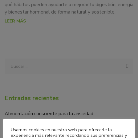
qué hábitos pueden ayudarte a mejorar tu digestión, energía
y bienestar hormonal de forma natural y sostenible.
LEER MÁS
Entradas recientes
Alimentación consciente para la ansiedad
Microbiota en la menopausia: una aliada clave para tu
Usamos cookies en nuestra web para ofrecerle la
bienestar
experiencia más relevante recordando sus preferencias y