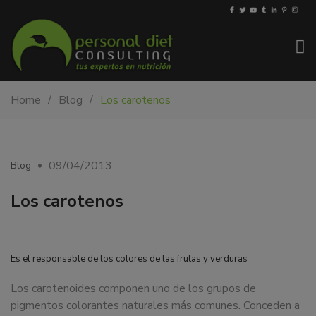
My-
Nutricionista
Home
Blog
Los carotenos
PDiet.com
y
–
dietista
Nutrición
en
Barcelona.
09/04/2013
Blog
Mejoramos
la
Los carotenos
nutrición
de
las
personas
Es el responsable de los colores de las frutas y verduras
y
Los carotenoides componen uno de los grupos de
también
pigmentos colorantes naturales más comunes. Conceden a
nos