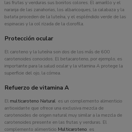
las frutas y verduras sus bonitos colores. El amarillo y el
dedicamos
naranja de las zanahorias, los albaricoques, la calabaza y la
a
batata proceden de la luteína, y el espléndido verde de las
la
espinacas y la col rizada de la clorofila.
docencia
y
Protección ocular
formación
sobre
El caroteno y la luteína son dos de los más de 600
la
carotenoides conocidos. El betacaroteno, por ejemplo, es
nutrición
importante para la salud ocular y la vitamina A protege la
alimentaria
superficie del ojo, la córnea.
tanto
para
Refuerzo de vitamina A
particulares,
instituciones,
El
multicaroteno Natural
es un complemento alimenticio
organismos,
antioxidante que ofrece una exclusiva mezcla de
empresas,
carotenoides de origen natural muy similar a la mezcla de
ferias,
carotenoides presente en las frutas y verduras. El
eventos.
complemento alimenticio
Multicaroteno
es