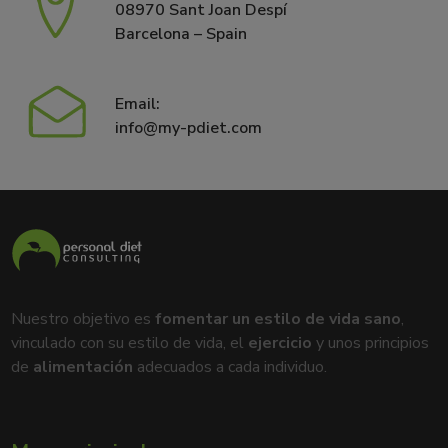
08970 Sant Joan Despí
Barcelona – Spain
Email:
info@my-pdiet.com
Nuestro objetivo es
fomentar un estilo de vida sano
,
vinculado con su estilo de vida, el
ejercicio
y unos principios
de
alimentación
adecuados a cada individuo.