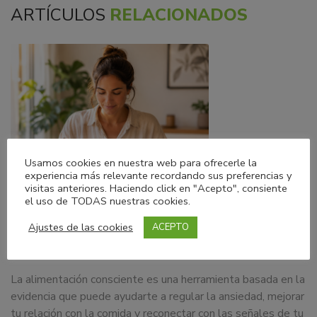
ARTÍCULOS
RELACIONADOS
Usamos cookies en nuestra web para ofrecerle la
experiencia más relevante recordando sus preferencias y
visitas anteriores. Haciendo click en "Acepto", consiente
el uso de TODAS nuestras cookies.
05/08/2026
Blog
Ajustes de las cookies
ACEPTO
Alimentación consciente para la ansiedad
La alimentación consciente es una herramienta basada en la
evidencia que puede ayudarte a regular la ansiedad, mejorar
tu relación con la comida y reconectar con las señales de tu