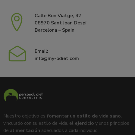
Calle Bon Viatge, 42
08970 Sant Joan Despí
Barcelona – Spain
Email:
info@my-pdiet.com
Nuestro objetivo es
fomentar un estilo de vida sano
,
vinculado con su estilo de vida, el
ejercicio
y unos principios
de
alimentación
adecuados a cada individuo.