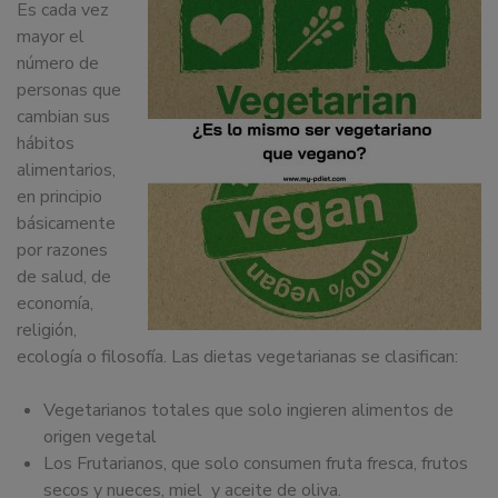
Es cada vez
dedicamos
mayor el
a
número de
la
personas que
docencia
cambian sus
y
hábitos
formación
alimentarios,
sobre
en principio
la
básicamente
nutrición
por razones
alimentaria
de salud, de
tanto
economía,
para
religión,
particulares,
ecología o filosofía. Las dietas vegetarianas se clasifican:
instituciones,
organismos,
Vegetarianos totales que solo ingieren alimentos de
empresas,
origen vegetal
ferias,
Los Frutarianos, que solo consumen fruta fresca, frutos
eventos.
secos y nueces, miel y aceite de oliva.